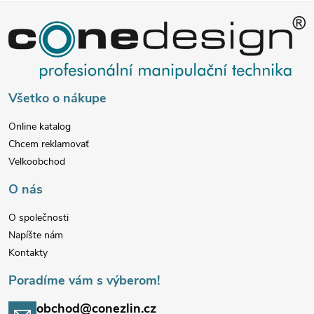
Z
á
p
Všetko o nákupe
ä
Online katalog
Chcem reklamovať
t
Velkoobchod
i
O nás
e
O společnosti
Napíšte nám
Kontakty
Poradíme vám s výberom!
obchod@conezlin.cz