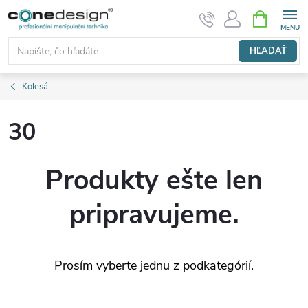
Prejsť
NÁKUPN
KOŠÍK
na
obsah
HĽADAŤ
Kolesá
30
Produkty ešte len
pripravujeme.
Prosím vyberte jednu z podkategórií.