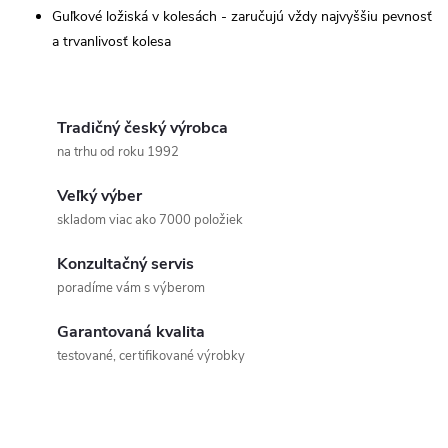
v
Guľkové ložiská v kolesách - zaručujú vždy najvyššiu pevnosť
k
a trvanlivosť kolesa
y
v
Tradičný český výrobca
na trhu od roku 1992
ý
Veľký výber
p
skladom viac ako 7000 položiek
i
Konzultačný servis
s
poradíme vám s výberom
u
Garantovaná kvalita
testované, certifikované výrobky