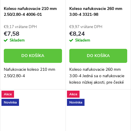
Koleso nafukovacie 210 mm
Koleso nafukovacie 260 mm
2.50/2.80-4 4006-01
3.00-4 3321-98
€9,17 vrátane DPH
€9,97 vrátane DPH
€7,58
€8,24
Skladem
Skladem
DO KOŠÍKA
DO KOŠÍKA
Nafukovacie koleso 210 mm
Koleso nafukovacie 260 mm
2.50/2.80-4
3.00-4 Jedná sa o nafukovacie
koleso nízkej akosti, pre české
výrobky ho ako náhradný diel
Akce
Akce
neodporúčame.
Novinka
Novinka