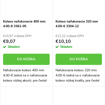
Koleso nafukovacie 400 mm
Koleso nafukovacie 320 mm
4.00-8 3361-05
4.00-6 3304-12
€10,97 vrátane DPH
€12,22 vrátane DPH
€9,07
€10,10
Skladem
Skladem
DO KOŠÍKA
DO KOŠÍKA
Nafukovacie koleso 400 mm
Nafukovacie koleso 320 mm
4.00-8 Jedná sa o nafukovacie
4.00-6 Jedná sa o nafukovacie
koleso nízkej akosti, pre české
koleso nízkej kvality, pre české
výrobky ho ako náhradný diel
výrobky ho ako náhradný diel
neodporúčame.
neodporúčame.