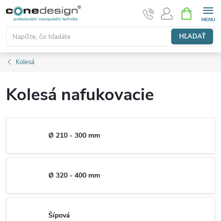
Prejsť
NÁKUPN
KOŠÍK
na
obsah
HĽADAŤ
Kolesá
Kolesá nafukovacie
Ø 210 - 300 mm
Ø 320 - 400 mm
Šípová