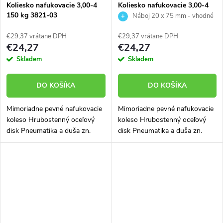
Koliesko nafukovacie 3,00-4
Koliesko nafukovacie 3,00-4
150 kg 3821-03
150 kg 3821-99
Náboj 20 x 75 mm - vhodné
k rudlu
€29,37 vrátane DPH
€29,37 vrátane DPH
€24,27
€24,27
Skladem
Skladem
DO KOŠÍKA
DO KOŠÍKA
Mimoriadne pevné nafukovacie
Mimoriadne pevné nafukovacie
koleso Hrubostenný oceľový
koleso Hrubostenný oceľový
disk Pneumatika a duša zn.
disk Pneumatika a duša zn.
DELI s vysokým podielom
Wanda s vysokým podielom
kaučuku Vyniká veľmi dlhou
kaučuku Vyniká veľmi dlhou
životnosťou pneumatiky, duše,
životnosťou pneumatiky, duše,
disku aj...
disku aj...