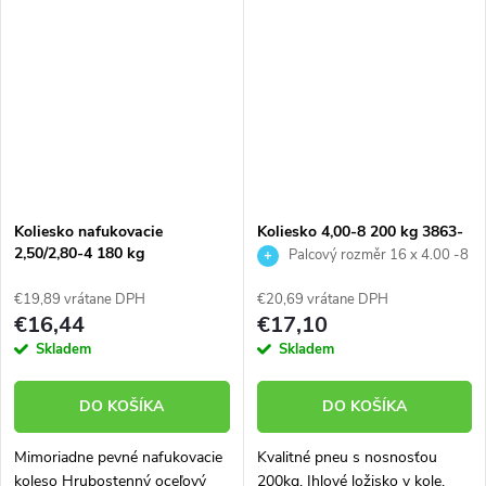
kaučuku Vyniká veľmi dlhou
životnosťou pneumatiky, duše,
disku aj...
Koliesko nafukovacie
Koliesko 4,00-8 200 kg 3863-
2,50/2,80-4 180 kg
05
Palcový rozměr 16 x 4.00 -8
€19,89 vrátane DPH
€20,69 vrátane DPH
€16,44
€17,10
Skladem
Skladem
DO KOŠÍKA
DO KOŠÍKA
Mimoriadne pevné nafukovacie
Kvalitné pneu s nosnosťou
koleso Hrubostenný oceľový
200kg. Ihlové ložisko v kole.