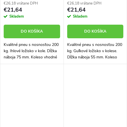
€26,18 vrátane DPH
€26,18 vrátane DPH
€21,64
€21,64
Skladem
Skladem
DO KOŠÍKA
DO KOŠÍKA
Kvalitné pneu s nosnosťou 200
Kvalitné pneu s nosnosťou 200
kg. Ihlové ložisko v kole. Dĺžka
kg. Guľkové ložisko v kolese.
náboja 75 mm. Koleso vhodné
Dĺžka náboja 55 mm. Koleso
aj na stavebný fúrik
vhodné aj na stavebný fúrik