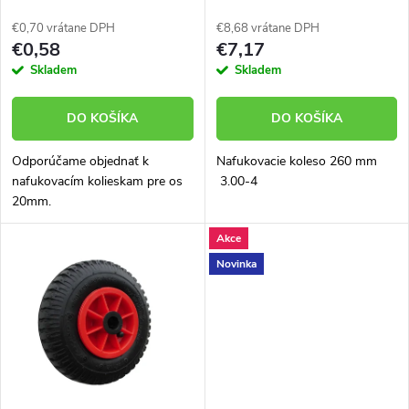
p
p
€0,70 vrátane DPH
€8,68 vrátane DPH
r
€0,58
€7,17
r
Skladem
Skladem
o
o
DO KOŠÍKA
DO KOŠÍKA
d
d
Odporúčame objednať k
Nafukovacie koleso 260 mm
u
nafukovacím kolieskam pre os
3.00-4
u
20mm.
k
Akce
k
Novinka
t
t
o
o
v
v