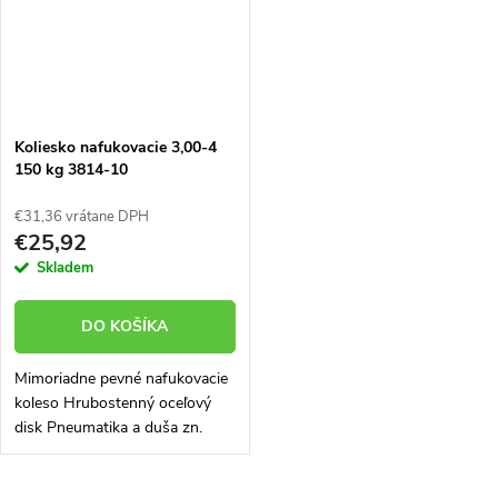
Koliesko nafukovacie 3,00-4
150 kg 3814-10
€31,36 vrátane DPH
€25,92
Skladem
DO KOŠÍKA
Mimoriadne pevné nafukovacie
koleso Hrubostenný oceľový
disk Pneumatika a duša zn.
DELI s vysokým podielom
kaučuku Vyniká veľmi dlhou