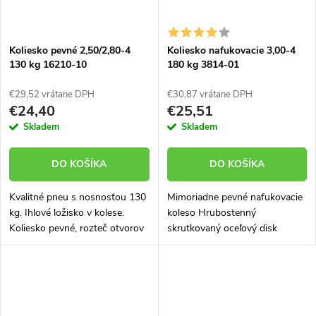
Koliesko pevné 2,50/2,80-4
Koliesko nafukovacie 3,00-4
130 kg 16210-10
180 kg 3814-01
€29,52 vrátane DPH
€30,87 vrátane DPH
€24,40
€25,51
Skladem
Skladem
DO KOŠÍKA
DO KOŠÍKA
Kvalitné pneu s nosnosťou 130
Mimoriadne pevné nafukovacie
kg. Ihlové ložisko v kolese.
koleso Hrubostenný
Koliesko pevné, rozteč otvorov
skrutkovaný oceľový disk
105 x 80 mm.
Pneumatika a duša zn. DELI s
vysokým podielom kaučuku
Vyniká veľmi dlhou životnosťou
pneumatiky,...