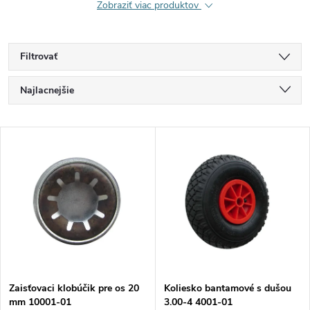
Zobraziť viac produktov
Filtrovať
R
Najlacnejšie
a
Najdrahšie
V
Najpredávanejšie
d
ý
Abecedne
e
p
n
i
i
s
e
Zaisťovaci klobúčik pre os 20
Koliesko bantamové s dušou
mm 10001-01
3.00-4 4001-01