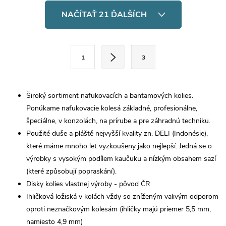
životnosťou pneumatiky, duše,
O
disku aj...
NAČÍTAŤ 21 ĎALŠÍCH
v
l
S
1
3
t
á
r
d
á
Široký sortiment nafukovacích a bantamových kolies.
a
n
Ponúkame nafukovacie kolesá základné, profesionálne,
k
špeciálne, v konzolách, na prírube a pre záhradnú techniku.
c
o
Použité duše a pláště nejvyšší kvality zn. DELI (Indonésie),
i
které máme mnoho let vyzkoušeny jako nejlepší. Jedná se o
v
výrobky s vysokým podílem kaučuku a nízkým obsahem sazí
a
e
(které způsobují popraskání).
n
Disky kolies vlastnej výroby - pôvod ČR
p
i
Ihličková ložiská v kolách vždy so zníženým valivým odporom
e
r
oproti neznačkovým kolesám (ihličky majú priemer 5,5 mm,
namiesto 4,9 mm)