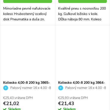
Mimoriadne pevné nafukovacie
Kvalitné pneu s nosnosťou 200
koleso Hrubostenný oceľový
kg. Guľkové ložisko v kole.
disk Pneumatika a duša zn.
Dĺžka náboja 80 mm. Koleso
DELI s vysokým podielom
vhodné aj na stavebný fúrik
kaučuku Vyniká veľmi dlhou
životnosťou pneumatiky, duše,
disku aj...
Koliesko 4,00-8 200 kg 3865-
Koliesko 4,00-8 200 kg 3864-
42
06
Palcový rozmer 16 x 4.00 -8
Palcový rozmer 16 x 4.00 -8
€25,43 vrátane DPH
€25,93 vrátane DPH
€21,02
€21,43
Skladem
Skladem