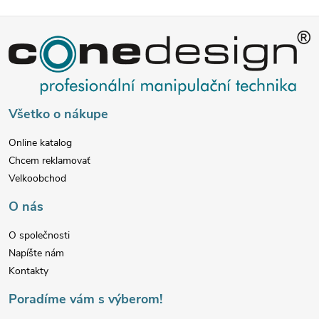
Z
á
p
Všetko o nákupe
ä
Online katalog
Chcem reklamovať
t
Velkoobchod
i
O nás
e
O společnosti
Napíšte nám
Kontakty
Poradíme vám s výberom!