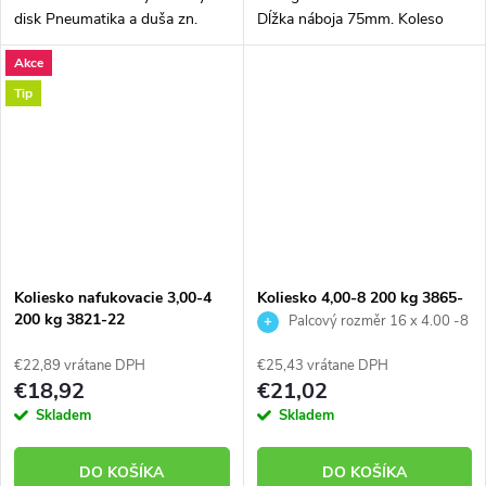
disk Pneumatika a duša zn.
Dĺžka náboja 75mm. Koleso
DELI s vysokým podielom
vhodné aj na stavebný fúrik
Akce
kaučuku Vyniká veľmi dlhou
životnosťou pneumatiky, duše,
Tip
disku aj...
Koliesko nafukovacie 3,00-4
Koliesko 4,00-8 200 kg 3865-
200 kg 3821-22
01
Palcový rozměr 16 x 4.00 -8
€22,89 vrátane DPH
€25,43 vrátane DPH
€18,92
€21,02
Skladem
Skladem
DO KOŠÍKA
DO KOŠÍKA