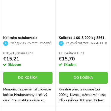
Koliesko nafukovacie
Koliesko 4,00-8 200 kg 3861-
2,50/2,80-4 150 kg
03
Náboj 20 x 75 mm - vhodné
Palcový rozmer 16 x 4.00 -8
k rudlu
€18,40 vrátane DPH
€19 vrátane DPH
€15,21
€15,70
Skladem
Skladem
DO KOŠÍKA
DO KOŠÍKA
Mimoriadne pevné nafukovacie
Kvalitné pneu s nosnosťou
koleso Hrubostenný oceľový
200kg. Klzné uloženie v kolese.
disk Pneumatika a duša zn.
Dĺžka náboja 100 mm. Koleso
DELI s vysokým podielom
vhodné aj na stavebný fúrik