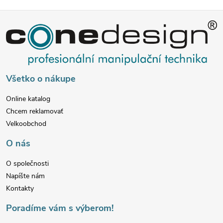
p
Z
r
v
á
k
p
Všetko o nákupe
y
ä
v
Online katalog
Chcem reklamovať
t
ý
Velkoobchod
p
i
O nás
i
e
O společnosti
Napíšte nám
s
Kontakty
u
Poradíme vám s výberom!