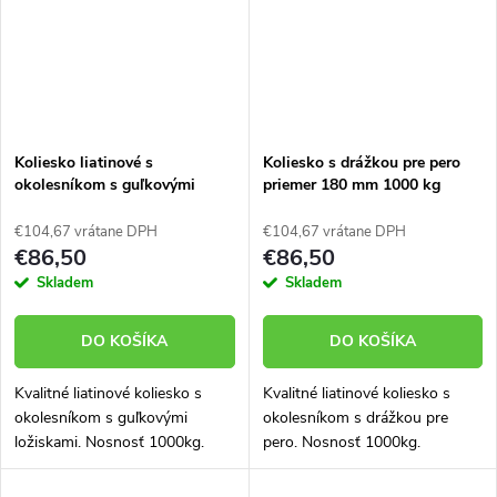
Koliesko liatinové s
Koliesko s drážkou pre pero
okolesníkom s guľkovými
priemer 180 mm 1000 kg
ložiskami 180 mm 1000 kg
96180-11
96180-01
€104,67 vrátane DPH
€104,67 vrátane DPH
€86,50
€86,50
Skladem
Skladem
DO KOŠÍKA
DO KOŠÍKA
Kvalitné liatinové koliesko s
Kvalitné liatinové koliesko s
okolesníkom s guľkovými
okolesníkom s drážkou pre
ložiskami. Nosnosť 1000kg.
pero. Nosnosť 1000kg.