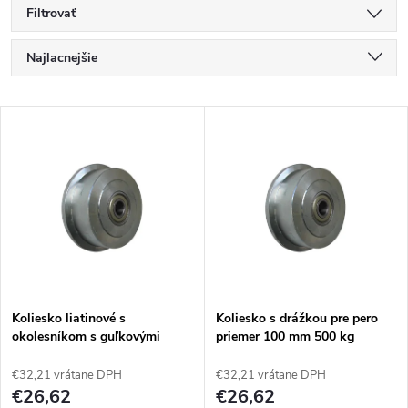
Filtrovať
R
Najlacnejšie
a
Najdrahšie
V
Najpredávanejšie
d
ý
Abecedne
e
p
n
i
i
s
e
Koliesko liatinové s
Koliesko s drážkou pre pero
okolesníkom s guľkovými
priemer 100 mm 500 kg
p
ložiskami 100 mm 500 kg
96100-11
p
96100-01
€32,21 vrátane DPH
€32,21 vrátane DPH
r
€26,62
€26,62