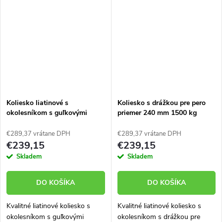
Koliesko liatinové s
Koliesko s drážkou pre pero
okolesníkom s guľkovými
priemer 240 mm 1500 kg
ložiskami 240 mm 1500 kg
96240-11
96240-01
€289,37 vrátane DPH
€289,37 vrátane DPH
€239,15
€239,15
Skladem
Skladem
DO KOŠÍKA
DO KOŠÍKA
Kvalitné liatinové koliesko s
Kvalitné liatinové koliesko s
okolesníkom s guľkovými
okolesníkom s drážkou pre