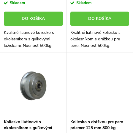
r
Skladem
Skladem
o
o
DO KOŠÍKA
DO KOŠÍKA
d
d
Kvalitné liatinové koliesko s
Kvalitné liatinové koliesko s
u
okolesníkom s guľkovými
okolesníkom s drážkou pre
u
ložiskami. Nosnosť 500kg.
pero. Nosnosť 500kg.
k
k
t
t
o
o
v
v
Koliesko liatinové s
Koliesko s drážkou pre pero
okolesníkom s guľkovými
priemer 125 mm 800 kg