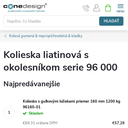
Prejsť
NÁKUPN
KOŠÍK
na
obsah
HĽADAŤ
Kolesá gumená & nepropíchnutelná & kladky
Kolieska liatinová s
okolesníkom serie 96 000
Najpredávanejšie
Koliesko s guľkovými ložiskami priemer 160 mm 1200 kg
96160-01
Skladem
€69,31 vrátane DPH
€57,28