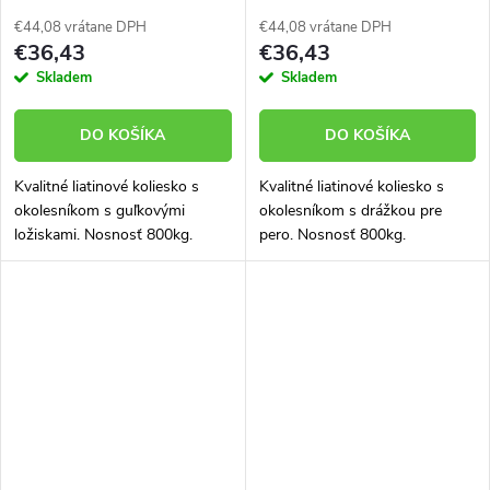
ložiskami 125 mm 800 kg
96125-11
96125-01
€44,08 vrátane DPH
€44,08 vrátane DPH
€36,43
€36,43
Skladem
Skladem
DO KOŠÍKA
DO KOŠÍKA
Kvalitné liatinové koliesko s
Kvalitné liatinové koliesko s
okolesníkom s guľkovými
okolesníkom s drážkou pre
ložiskami. Nosnosť 800kg.
pero. Nosnosť 800kg.