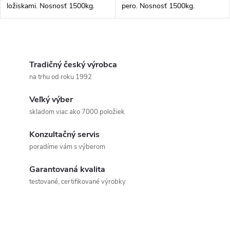
ložiskami. Nosnosť 1500kg.
pero. Nosnosť 1500kg.
O
v
Tradičný český výrobca
na trhu od roku 1992
l
Veľký výber
á
skladom viac ako 7000 položiek
d
Konzultačný servis
a
poradíme vám s výberom
c
Garantovaná kvalita
testované, certifikované výrobky
i
e