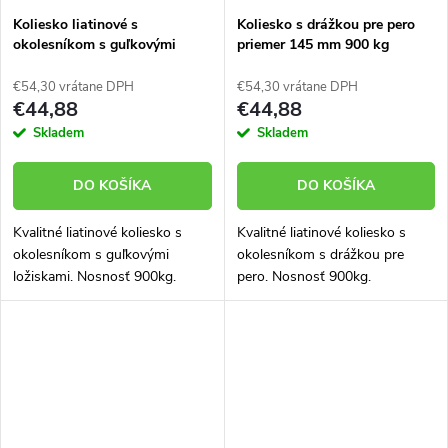
Koliesko liatinové s
Koliesko s drážkou pre pero
okolesníkom s guľkovými
priemer 145 mm 900 kg
ložiskami 145 mm 900 kg
96145-11
96145-01
€54,30 vrátane DPH
€54,30 vrátane DPH
€44,88
€44,88
Skladem
Skladem
DO KOŠÍKA
DO KOŠÍKA
Kvalitné liatinové koliesko s
Kvalitné liatinové koliesko s
okolesníkom s guľkovými
okolesníkom s drážkou pre
ložiskami. Nosnosť 900kg.
pero. Nosnosť 900kg.