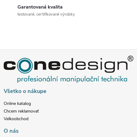
c
Garantovaná kvalita
testované, certifikované výrobky
i
e
p
Z
r
v
á
k
p
Všetko o nákupe
y
ä
v
Online katalog
Chcem reklamovať
t
ý
Velkoobchod
p
i
O nás