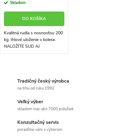
Skladem
DO KOŠÍKA
Kvalitná rudla s nosnosťou 200
kg. Ihlové uloženie v kolese.
NALOŽÍTE SUD AJ
PREPRAVKY BEZ
NAKLOPENIA VIZ. VIDEO
Nafukovacie kolesá si poradí aj
O
s miernymi nerovnosťami...
v
Tradičný český výrobca
na trhu od roku 1992
l
Veľký výber
á
skladom viac ako 7000 položiek
d
Konzultačný servis
a
poradíme vám s výberom