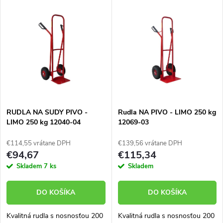
V
Najpredávanejšie
d
ý
Abecedne
e
p
n
i
i
s
e
RUDLA NA SUDY PIVO -
Rudla NA PIVO - LIMO 250 kg
LIMO 250 kg 12040-04
12069-03
p
p
€114,55 vrátane DPH
€139,56 vrátane DPH
r
€94,67
€115,34
r
Skladem
7 ks
Skladem
o
o
DO KOŠÍKA
DO KOŠÍKA
d
d
Kvalitná rudla s nosnosťou 200
Kvalitná rudla s nosnosťou 200