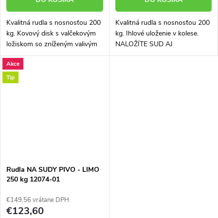
Kvalitná rudla s nosnosťou 200
Kvalitná rudla s nosnosťou 200
kg. Kovový disk s valčekovým
kg. Ihlové uloženie v kolese.
ložiskom so zníženým valivým
NALOŽÍTE SUD AJ
odporom. Nafukovacie kolesá si
PREPRAVKY BEZ
Akce
poradí aj s miernymi
NAKLOPENIA VIZ. VIDEO
nerovnosťami povrchu.
Nafukovacie kolesá si poradí aj
Tip
Univerzálna...
s miernymi nerovnosťami...
Rudla NA SUDY PIVO - LIMO
250 kg 12074-01
€149,56 vrátane DPH
€123,60