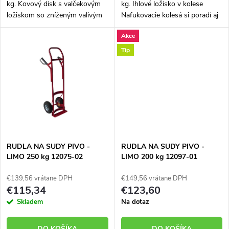
u
kg. Kovový disk s valčekovým
kg. Ihlové ložisko v kolese
u
ložiskom so zníženým valivým
Nafukovacie kolesá si poradí aj
k
odporom. Nafukovacie kolesá si
s miernymi nerovnosťami
Akce
poradí aj s miernymi
povrchu. Univerzálna rudla s
k
nerovnosťami povrchu.
širokým spektrom využitia...
Tip
t
Univerzálna...
t
o
o
v
v
RUDLA NA SUDY PIVO -
RUDLA NA SUDY PIVO -
LIMO 250 kg 12075-02
LIMO 200 kg 12097-01
€139,56 vrátane DPH
€149,56 vrátane DPH
€115,34
€123,60
Skladem
Na dotaz
DO KOŠÍKA
DO KOŠÍKA