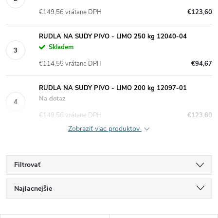
€149,56 vrátane DPH
€123,60
RUDLA NA SUDY PIVO - LIMO 250 kg 12040-04
Skladem
€114,55 vrátane DPH
€94,67
RUDLA NA SUDY PIVO - LIMO 200 kg 12097-01
Na dotaz
€149,56 vrátane DPH
€123,60
Zobraziť viac produktov
Filtrovať
R
Najlacnejšie
a
Najdrahšie