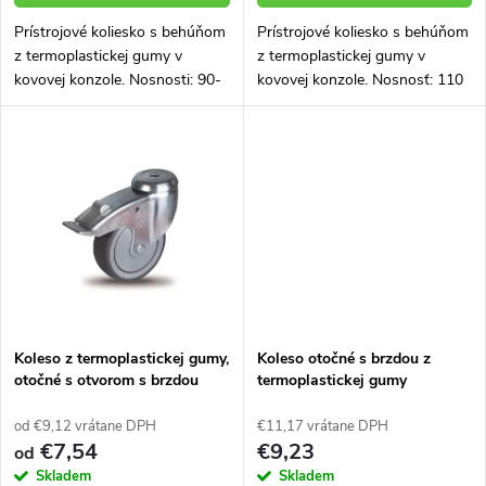
d
d
Prístrojové koliesko s behúňom
Prístrojové koliesko s behúňom
u
z termoplastickej gumy v
z termoplastickej gumy v
u
kovovej konzole. Nosnosti: 90-
kovovej konzole. Nosnosť: 110
k
110 kg Nižšie vyberte rozmer
kg Priemer: 125 mm
kolieska
k
t
t
o
o
v
v
Koleso z termoplastickej gumy,
Koleso otočné s brzdou z
otočné s otvorom s brzdou
termoplastickej gumy
od €9,12 vrátane DPH
€11,17 vrátane DPH
€7,54
€9,23
od
Skladem
Skladem