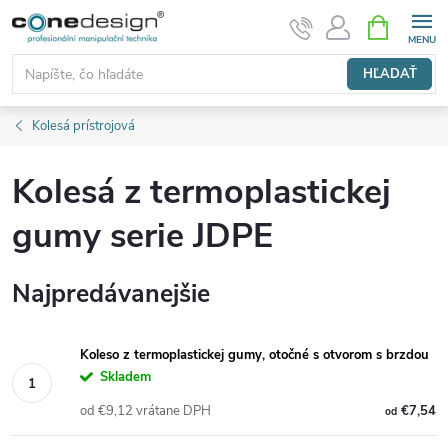
Prejsť
NÁKUPN
KOŠÍK
na
obsah
HĽADAŤ
Kolesá prístrojová
Kolesá z termoplastickej
gumy serie JDPE
Najpredávanejšie
Koleso z termoplastickej gumy, otočné s otvorom s brzdou
Skladem
od €9,12 vrátane DPH
€7,54
od