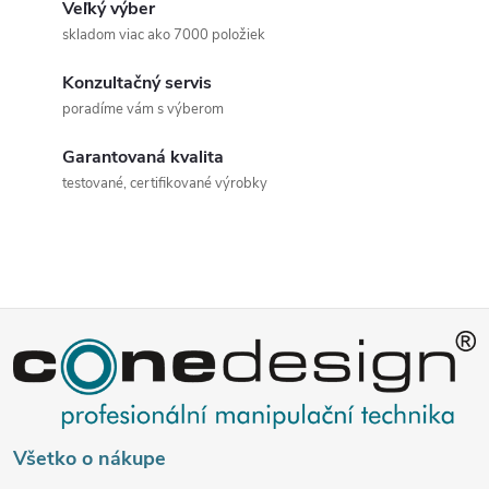
c
Veľký výber
skladom viac ako 7000 položiek
i
Konzultačný servis
e
poradíme vám s výberom
p
Garantovaná kvalita
r
testované, certifikované výrobky
v
k
y
Z
v
á
ý
p
p
Všetko o nákupe