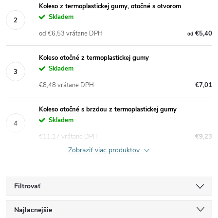
Koleso z termoplastickej gumy, otočné s otvorom
Skladem
od €6,53 vrátane DPH
€5,40
od
Koleso otočné z termoplastickej gumy
Skladem
€8,48 vrátane DPH
€7,01
Koleso otočné s brzdou z termoplastickej gumy
Skladem
€11,17 vrátane DPH
€9,23
Zobraziť viac produktov
Filtrovať
R
Najlacnejšie