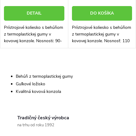
DETAIL
DO KOŠÍKA
Prístrojové koliesko s behúňom
Prístrojové koliesko s behúňom
z termoplastickej gumy v
z termoplastickej gumy v
kovovej konzole. Nosnosti: 90-
kovovej konzole. Nosnosť: 110
110 kg Nižšie vyberte rozmer
kg Priemer: 125 mm
kolieska
O
v
Behúň z termoplastickej gumy
Guľkové ložisko
l
Kvalitná kovová konzola
á
d
Tradičný český výrobca
a
na trhu od roku 1992