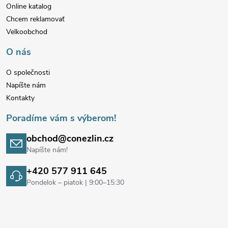
ä
i
Online katalog
s
Chcem reklamovať
t
Velkoobchod
u
i
O nás
e
O společnosti
Napíšte nám
Kontakty
Poradíme vám s výberom!
obchod@conezlin.cz
Napíšte nám!
+420 577 911 645
Pondelok – piatok | 9:00–15:30