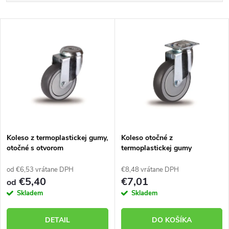
a
Najdrahšie
V
Najpredávanejšie
d
ý
Abecedne
e
p
n
i
i
s
e
Koleso z termoplastickej gumy,
Koleso otočné z
otočné s otvorom
termoplastickej gumy
p
p
od €6,53 vrátane DPH
€8,48 vrátane DPH
r
€5,40
€7,01
od
r
Skladem
Skladem
o
o
DETAIL
DO KOŠÍKA