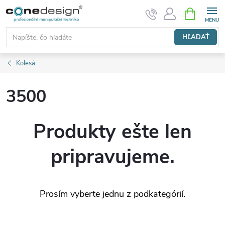
Prejsť
NÁKUPN
KOŠÍK
na
obsah
HĽADAŤ
Kolesá
3500
Produkty ešte len
pripravujeme.
Prosím vyberte jednu z podkategórií.