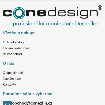
Z
á
p
Všetko o nákupe
ä
Online katalog
Chcem reklamovať
t
Velkoobchod
i
O nás
e
O společnosti
Napíšte nám
Kontakty
Poradíme vám s výberom!
obchod@conezlin.cz