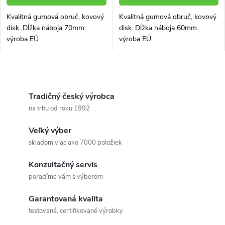
Kvalitná gumová obruč, kovový
Kvalitná gumová obruč, kovový
disk. Dĺžka náboja 70mm.
disk. Dĺžka náboja 60mm.
výroba EÚ
výroba EÚ
O
v
Tradičný český výrobca
na trhu od roku 1992
l
Veľký výber
á
skladom viac ako 7000 položiek
d
Konzultačný servis
a
poradíme vám s výberom
c
Garantovaná kvalita
testované, certifikované výrobky
i