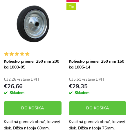
k
a pod. výroba EÚ
a pod. výroba EÚ
Tip
t
t
o
o
v
v
Koliesko priemer 250 mm 200
Koliesko priemer 250 mm 150
kg 1003-05
kg 1005-14
€32,26 vrátane DPH
€35,51 vrátane DPH
€26,66
€29,35
Skladem
Skladem
DO KOŠÍKA
DO KOŠÍKA
Kvalitná gumová obruč, kovový
Kvalitná gumová obruč, kovový
disk. Dĺžka náboja 60mm.
disk. Dĺžka náboja 75mm.