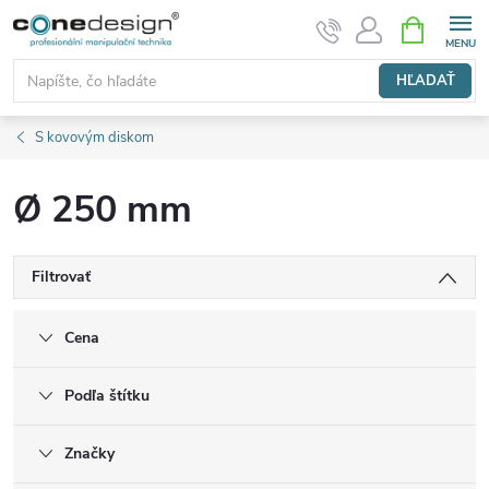
Prejsť
NÁKUPN
KOŠÍK
na
obsah
HĽADAŤ
S kovovým diskom
Ø 250 mm
Filtrovať
Cena
Podľa štítku
Značky