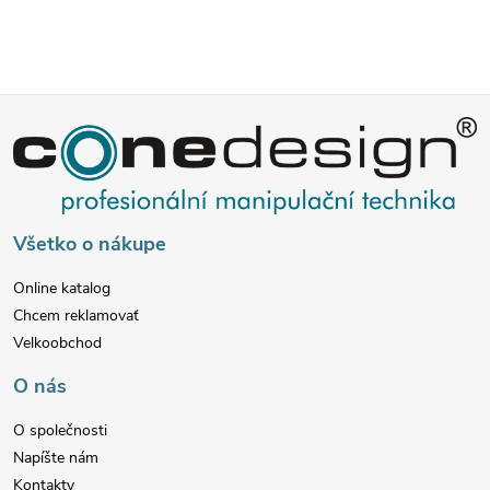
e
p
Z
r
v
á
k
p
Všetko o nákupe
y
ä
v
Online katalog
Chcem reklamovať
t
ý
Velkoobchod
p
i
O nás
i
e
O společnosti
Napíšte nám
s
Kontakty