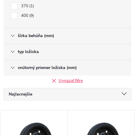
370
1
400
9
šírka behúňa (mm)
typ ložiska
vnútorný priemer ložiska (mm)
Vymazať filtre
R
Najlacnejšie
a
Najdrahšie
V
Najpredávanejšie
d
ý
Abecedne