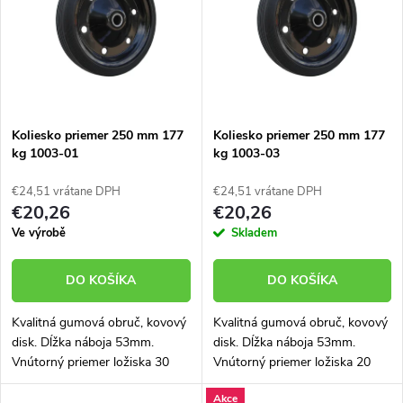
e
p
n
i
i
s
e
Koliesko priemer 250 mm 177
Koliesko priemer 250 mm 177
kg 1003-01
kg 1003-03
p
p
€24,51 vrátane DPH
€24,51 vrátane DPH
r
€20,26
€20,26
r
Ve výrobě
Skladem
o
o
DO KOŠÍKA
DO KOŠÍKA
d
d
Kvalitná gumová obruč, kovový
Kvalitná gumová obruč, kovový
u
disk. Dĺžka náboja 53mm.
disk. Dĺžka náboja 53mm.
u
Vnútorný priemer ložiska 30
Vnútorný priemer ložiska 20
k
mm. Vhodné okrem iného na
mm. Vhodné okrem iného na
Akce
štiepačky, kompresory, zváračky
štiepačky, kompresory, zváračky