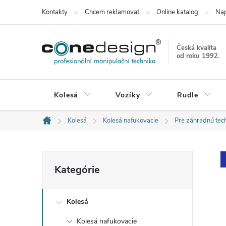
Prejsť
Kontakty
Chcem reklamovať
Online katalog
Nap
na
obsah
Česká kvalita
od roku 1992.
Kolesá
Vozíky
Rudle
Kolesá
Kolesá nafukovacie
Pre záhradnú tec
Domov
B
Preskočiť
Kategórie
kategórie
o
Kolesá
č
Kolesá nafukovacie