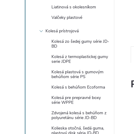
Liatinová s okolesníkom
Valčeky plastové
Kolesá prístrojová
Kolesá zo šedej gumy série JD-
BD
Kolesá z termoplastickej gumy
serie JDPE
Kolesá plastová s gumovým
behúňom série PS
Kolesá s behúňom Ecoforma
Kolesá pre prepravné boxy
série WPPE
Zdvojená kolesá s behúňom z
polyuretánu série JD-BD
Kolieska otočná, šedá guma,
plastový disk séria JD-BD