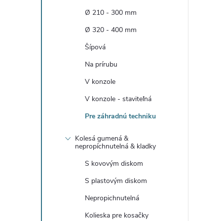
n
Ø 210 - 300 mm
ý
Ø 320 - 400 mm
Šípová
p
Na prírubu
a
V konzole
V konzole - staviteľná
n
Pre záhradnú techniku
e
Kolesá gumená &
nepropíchnutelná & kladky
l
S kovovým diskom
S plastovým diskom
Nepropichnutelná
Kolieska pre kosačky