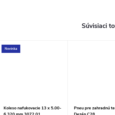
Súvisiaci t
Novinka
Koleso nafukovacie 13 x 5.00-
Pneu pre zahradnú te
6 320 mm 3072,01
Dezén C28