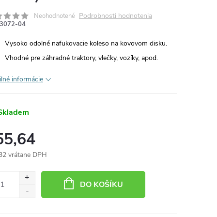
Podrobnosti hodnotenia
Neohodnotené
3072-04
Vysoko odolné nafukovacie koleso na kovovom disku.
Vhodné pre záhradné traktory, vlečky, vozíky, apod.
ilné informácie
Skladem
55,64
32 vrátane DPH
otková
:
DO KOŠÍKU