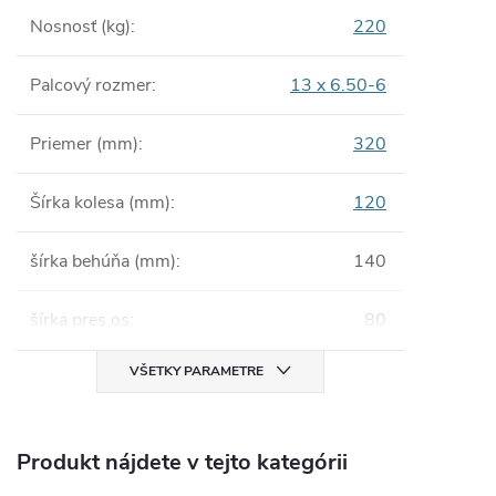
Nosnosť (kg)
:
220
Palcový rozmer
:
13 x 6.50-6
Priemer (mm)
:
320
Šírka kolesa (mm)
:
120
šírka behúňa (mm)
:
140
šírka pres os
:
80
VŠETKY PARAMETRE
Produkt nájdete v tejto kategórii