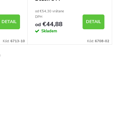
od €54,30 vrátane
od €34,35 
DPH
DPH
DETAIL
DETAIL
€44,88
€28
od
od
Skladem
Sklad
Kód:
6713-10
Kód:
6708-02