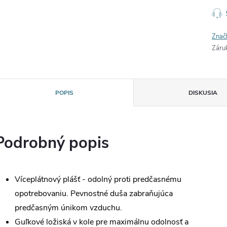
Znač
Záru
POPIS
DISKUSIA
Podrobný popis
Víceplátnový plášť - odolný proti predčasnému
opotrebovaniu. Pevnostné duša zabraňujúca
predčasným únikom vzduchu.
Guľkové ložiská v kole pre maximálnu odolnosť a