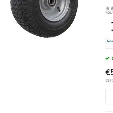
Kód:
Deta
€
€67,
Jedn
cena