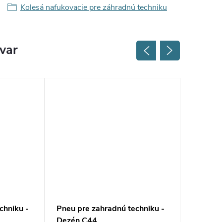
Kolesá nafukovacie pre záhradnú techniku
ovar
chniku -
Pneu pre zahradnú techniku -
Pneu pr
Dezén C44
Šípový 