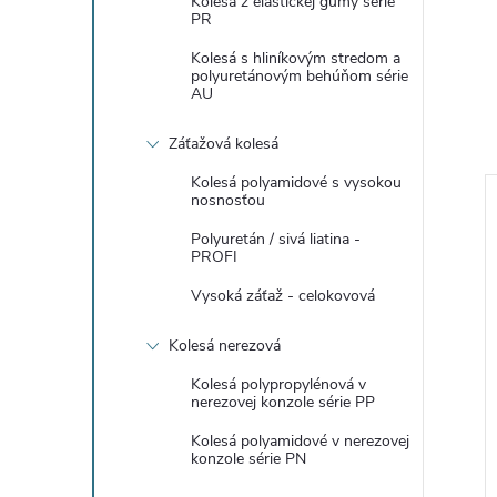
Kolesá z elastickej gumy série
PR
Kolesá s hliníkovým stredom a
polyuretánovým behúňom série
AU
Záťažová kolesá
Kolesá polyamidové s vysokou
nosnosťou
Polyuretán / sivá liatina -
PROFI
Vysoká záťaž - celokovová
Kolesá nerezová
Kolesá polypropylénová v
nerezovej konzole série PP
Kolesá polyamidové v nerezovej
konzole série PN
hradnú techniku -
Pneu pre záhradnú techniku -
ný C10
Dezén Hladký C09