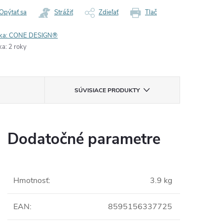
Opýtať sa
Strážiť
Zdieľať
Tlač
ka:
CONE DESIGN®
ka
:
2 roky
SÚVISIACE PRODUKTY
Dodatočné parametre
Hmotnosť
:
3.9 kg
EAN
:
8595156337725