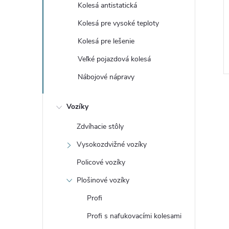
Kolesá antistatická
ne
od €18,69 vrátane
Kolesá pre vysoké teploty
DPH
DETAIL
DETAIL
5
€15,45
od
Kolesá pre lešenie
Skladem
Veľké pojazdová kolesá
Kód:
6713-06
Kód:
6753-02
Nábojové nápravy
Vozíky
Zdvíhacie stôly
Vysokozdvižné vozíky
Policové vozíky
Plošinové vozíky
Profi
Profi s nafukovacími kolesami