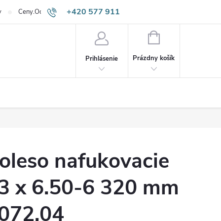
+420 577 911
v
Ceny.Odpadneš.sk
645
NÁKUPNÝ
KOŠÍK
Prázdny košík
Prihlásenie
oleso nafukovacie
3 x 6.50-6 320 mm
072,04