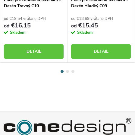
Dezén Travný C10
Dezén Hladký C09
od €19,54 vrátane DPH
od €18,69 vrátane DPH
€16,15
€15,45
od
od
Skladem
Skladem
DETAIL
DETAIL
Z
á