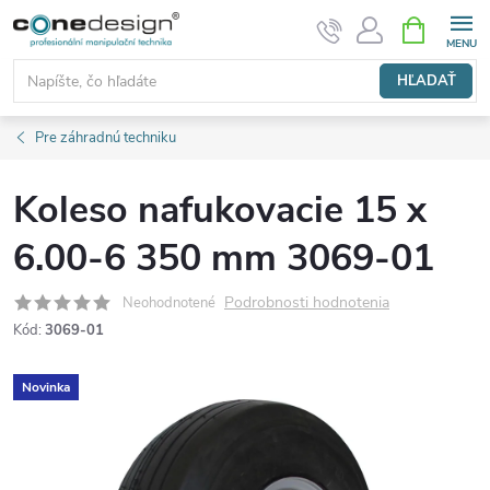
Prejsť
NÁKUPN
KOŠÍK
na
obsah
HĽADAŤ
Pre záhradnú techniku
Koleso nafukovacie 15 x
6.00-6 350 mm 3069-01
Podrobnosti hodnotenia
Neohodnotené
Kód:
3069-01
Novinka