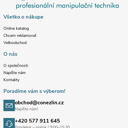
p
Všetko o nákupe
ä
Online katalog
Chcem reklamovať
t
Velkoobchod
i
O nás
e
O společnosti
Napíšte nám
Kontakty
Poradíme vám s výberom!
obchod@conezlin.cz
Napíšte nám!
+420 577 911 645
Pondelok – piatok | 9:00–15:30