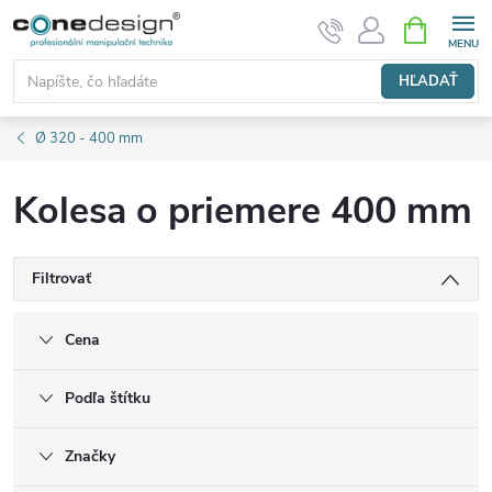
Prejsť
NÁKUPN
KOŠÍK
na
obsah
HĽADAŤ
Ø 320 - 400 mm
Kolesa o priemere 400 mm
Filtrovať
Cena
Podľa štítku
Značky