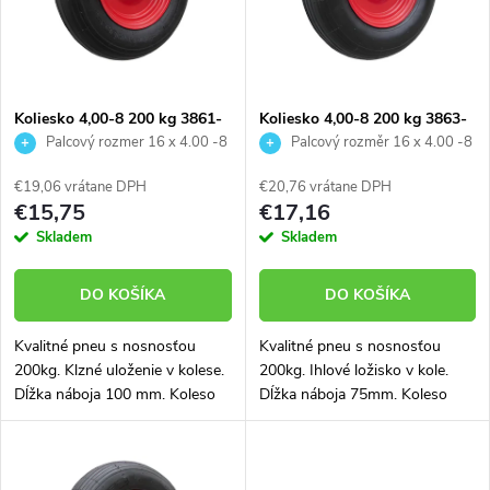
n
i
i
s
e
Koliesko 4,00-8 200 kg 3861-
Koliesko 4,00-8 200 kg 3863-
03
05
Palcový rozmer 16 x 4.00 -8
Palcový rozměr 16 x 4.00 -8
p
p
€19,06 vrátane DPH
€20,76 vrátane DPH
r
€15,75
€17,16
r
Skladem
Skladem
o
o
DO KOŠÍKA
DO KOŠÍKA
d
d
Kvalitné pneu s nosnosťou
Kvalitné pneu s nosnosťou
u
200kg. Klzné uloženie v kolese.
200kg. Ihlové ložisko v kole.
u
Dĺžka náboja 100 mm. Koleso
Dĺžka náboja 75mm. Koleso
k
vhodné aj na stavebný fúrik
vhodné aj na stavebný fúrik
k