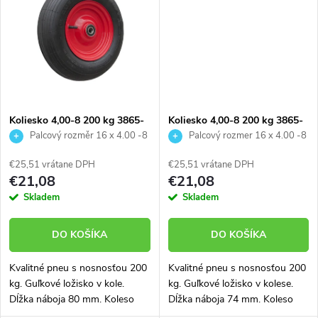
t
t
o
o
v
v
Koliesko 4,00-8 200 kg 3865-
Koliesko 4,00-8 200 kg 3865-
01
42
Palcový rozměr 16 x 4.00 -8
Palcový rozmer 16 x 4.00 -8
€25,51 vrátane DPH
€25,51 vrátane DPH
€21,08
€21,08
Skladem
Skladem
DO KOŠÍKA
DO KOŠÍKA
Kvalitné pneu s nosnosťou 200
Kvalitné pneu s nosnosťou 200
kg. Guľkové ložisko v kole.
kg. Guľkové ložisko v kolese.
Dĺžka náboja 80 mm. Koleso
Dĺžka náboja 74 mm. Koleso
vhodné aj na stavebný fúrik
vhodné aj na stavebný fúrik