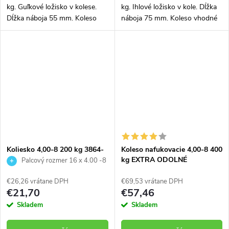
kg. Guľkové ložisko v kolese.
kg. Ihlové ložisko v kole. Dĺžka
Dĺžka náboja 55 mm. Koleso
náboja 75 mm. Koleso vhodné
vhodné aj na stavebný fúrik
aj na stavebný fúrik
Osa ke kolesu: 20 x 400 mm
Koliesko 4,00-8 200 kg 3864-
Koleso nafukovacie 4,00-8 400
02
kg EXTRA ODOLNÉ
Palcový rozmer 16 x 4.00 -8
€26,26 vrátane DPH
€69,53 vrátane DPH
€21,70
€57,46
Skladem
Skladem