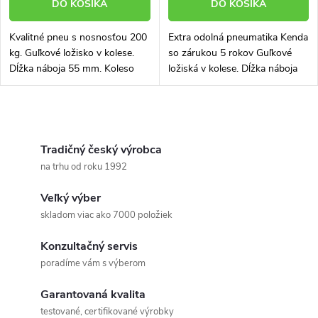
DO KOŠÍKA
DO KOŠÍKA
Kvalitné pneu s nosnosťou 200
Extra odolná pneumatika Kenda
kg. Guľkové ložisko v kolese.
so zárukou 5 rokov Guľkové
Dĺžka náboja 55 mm. Koleso
ložiská v kolese. Dĺžka náboja
vhodné aj na stavebný fúrik
75 mm, pre os s priemerom 20
mm. Koleso vhodné aj na
stavebný fúrik
O
v
Tradičný český výrobca
na trhu od roku 1992
l
Veľký výber
á
skladom viac ako 7000 položiek
d
Konzultačný servis
a
poradíme vám s výberom
c
Garantovaná kvalita
testované, certifikované výrobky