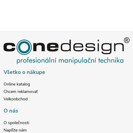
i
e
p
Z
r
v
á
k
p
Všetko o nákupe
y
ä
v
Online katalog
Chcem reklamovať
t
ý
Velkoobchod
p
i
O nás
i
e
O společnosti
Napíšte nám