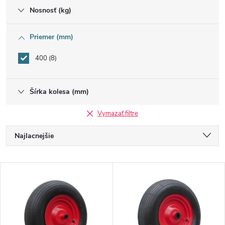
Nosnosť (kg)
Priemer (mm)
400
8
Šírka kolesa (mm)
Vymazať filtre
R
Najlacnejšie
a
Najdrahšie
V
Najpredávanejšie
d
ý
Abecedne
e
p