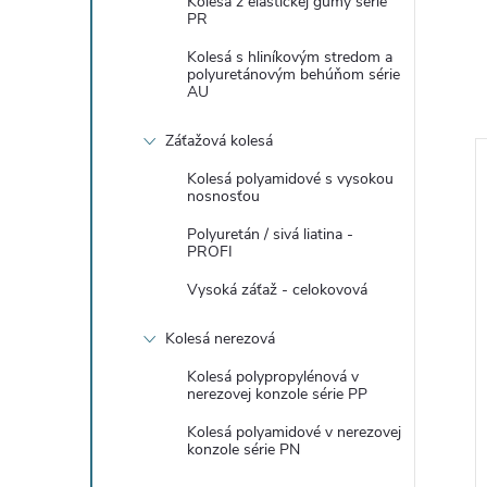
Kolesá z elastickej gumy série
PR
Kolesá s hliníkovým stredom a
polyuretánovým behúňom série
AU
Záťažová kolesá
Kolesá polyamidové s vysokou
nosnosťou
Polyuretán / sivá liatina -
PROFI
Vysoká záťaž - celokovová
Kolesá nerezová
Kolesá polypropylénová v
nerezovej konzole série PP
točné 3,00-4 130
Koliesko otočné 2,50/2,80-4
Kolesá polyamidové v nerezovej
konzole série PN
11
130 kg 16210-11