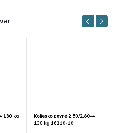
ovar
4 130 kg
Koliesko pevné 2,50/2,80-4
Kolečko
130 kg 16210-10
16260-