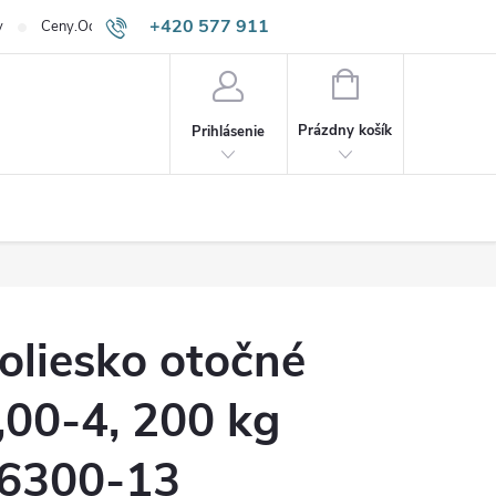
+420 577 911
v
Ceny.Odpadneš.sk
645
NÁKUPNÝ
KOŠÍK
Prázdny košík
Prihlásenie
oliesko otočné
,00-4, 200 kg
6300-13