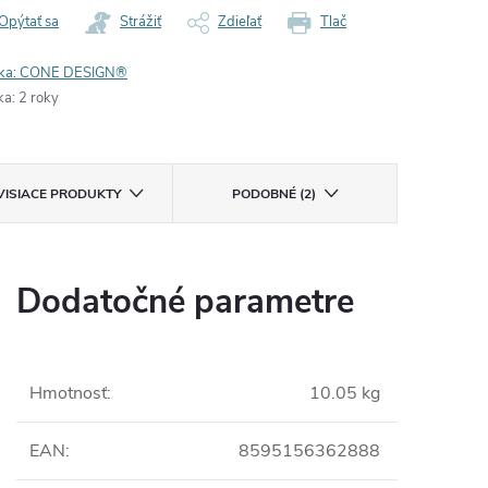
Opýtať sa
Strážiť
Zdieľať
Tlač
ka:
CONE DESIGN®
ka
:
2 roky
VISIACE PRODUKTY
PODOBNÉ (2)
Dodatočné parametre
Hmotnosť
:
10.05 kg
EAN
:
8595156362888