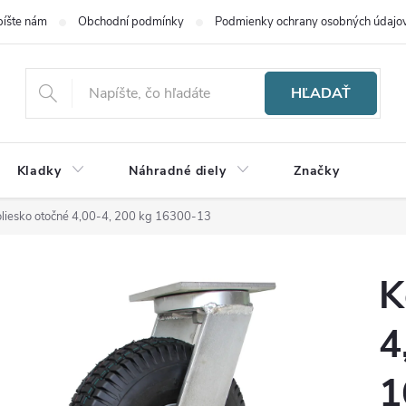
íšte nám
Obchodní podmínky
Podmienky ochrany osobných údajo
HĽADAŤ
Kladky
Náhradné diely
Značky
liesko otočné 4,00-4, 200 kg 16300-13
K
4
1