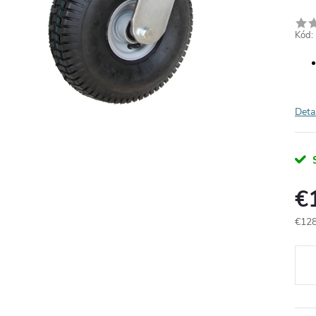
Kód:
Deta
€
€128
Jedn
cena