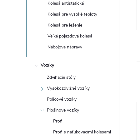
 DPH
€35,07 vrátane DPH
Kolesá antistatická
€28,98
DO KOŠÍKA
DO KOŠÍKA
Kolesá pre vysoké teploty
Skladem
Kolesá pre lešenie
Kód:
16260-11
Kód:
16210-11
Veľké pojazdová kolesá
Nábojové nápravy
Vozíky
Zdvíhacie stôly
Vysokozdvižné vozíky
Policové vozíky
Plošinové vozíky
Profi
Profi s nafukovacími kolesami