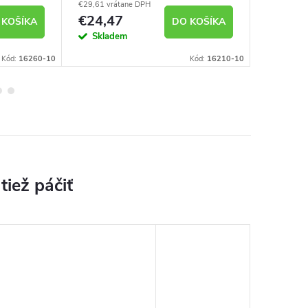
€29,61 vrátane DPH
€42,52 vrá
€24,47
€35,1
 KOŠÍKA
DO KOŠÍKA
Skladem
Sklad
Kód:
16260-10
Kód:
16210-10