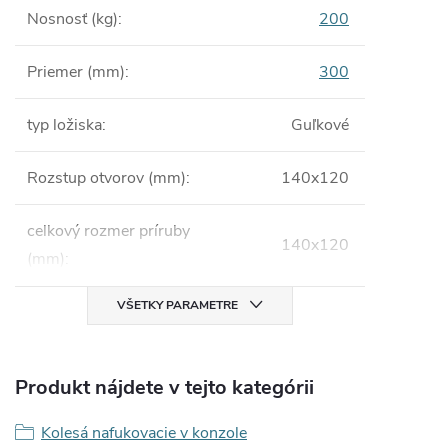
Nosnosť (kg)
:
200
Priemer (mm)
:
300
typ ložiska
:
Guľkové
Rozstup otvorov (mm)
:
140x120
celkový rozmer príruby
140x120
(mm)
:
VŠETKY PARAMETRE
Produkt nájdete v tejto kategórii
Kolesá nafukovacie v konzole