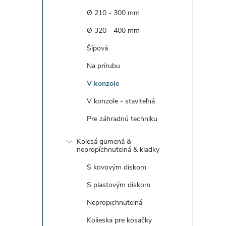
n
Ø 210 - 300 mm
ý
Ø 320 - 400 mm
Šípová
p
Na prírubu
a
V konzole
V konzole - staviteľná
n
Pre záhradnú techniku
e
Kolesá gumená &
nepropíchnutelná & kladky
l
S kovovým diskom
S plastovým diskom
Nepropichnutelná
Kolieska pre kosačky