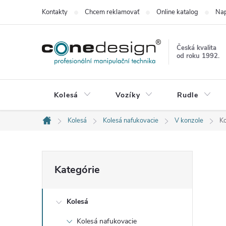
Prejsť
Kontakty
Chcem reklamovať
Online katalog
Nap
na
obsah
Česká kvalita
od roku 1992.
Kolesá
Vozíky
Rudle
Kolesá
Kolesá nafukovacie
V konzole
Ko
Domov
B
Preskočiť
Kategórie
kategórie
o
Kolesá
č
Kolesá nafukovacie