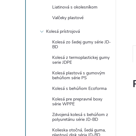
Liatinová s okolesníkom
Valčeky plastové
Kolesá prístrojová
Kolesá zo šedej gumy série JD-
BD
Kolesá z termoplastickej gumy
serie JDPE
Kolesá plastová s gumovým
behúňom série PS
Kolesá s behúňom Ecoforma
Kolesá pre prepravné boxy
série WPPE
Zdvojená kolesá s behúňom z
polyuretánu série JD-BD
Kolieska otočná, šedá guma,
plastový disk séria JD-BD