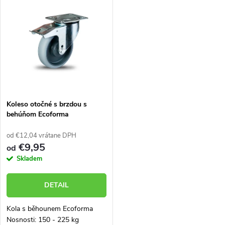
k
k
t
t
o
o
v
v
Koleso otočné s brzdou s
behúňom Ecoforma
od €12,04 vrátane DPH
€9,95
od
Skladem
DETAIL
Kola s běhounem Ecoforma
Nosnosti: 150 - 225 kg