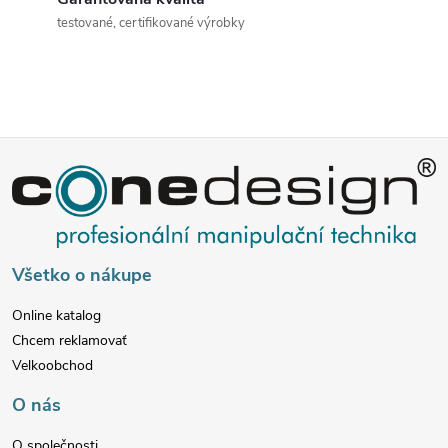
r
testované, certifikované výrobky
v
k
y
Z
v
á
ý
p
p
Všetko o nákupe
ä
i
Online katalog
s
Chcem reklamovať
t
Velkoobchod
u
i
O nás
O společnosti