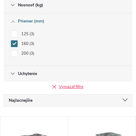
Nosnosť (kg)
Priemer (mm)
125
3
160
3
200
3
Uchytenie
Vymazať filtre
R
Najlacnejšie
a
Najdrahšie
V
Najpredávanejšie
d