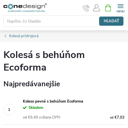
Prejsť
NÁKUPN
KOŠÍK
na
obsah
HĽADAŤ
Kolesá prístrojová
Kolesá s behúňom
Ecoforma
Najpredávanejšie
Koleso pevné s behúňom Ecoforma
Skladem
od €8,49 vrátane DPH
€7,02
od