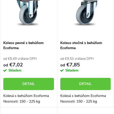
ý
Abecedne
e
p
n
i
i
s
e
Koleso pevné s behúňom
Koleso otočné s behúňom
Ecoforma
Ecoforma
p
p
od €8,49 vrátane DPH
od €9,50 vrátane DPH
r
€7,02
€7,85
od
od
r
Skladem
Skladem
o
o
DETAIL
DETAIL
d
d
Kolesá s behúňom Ecoforma
Kolesá s behúňom Ecoforma
u
Nosnosti: 150 - 225 kg
Nosnosti: 150 - 225 kg
u