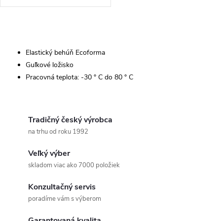
O
v
Elastický behúň Ecoforma
Guľkové ložisko
l
Pracovná teplota: -30 ° C do 80 ° C
á
d
Tradičný český výrobca
a
na trhu od roku 1992
c
Veľký výber
skladom viac ako 7000 položiek
i
Konzultačný servis
e
poradíme vám s výberom
p
Garantovaná kvalita