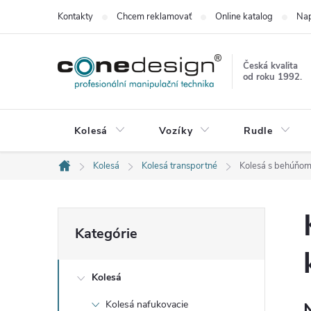
Prejsť
Kontakty
Chcem reklamovať
Online katalog
Nap
na
obsah
Česká kvalita
od roku 1992.
Kolesá
Vozíky
Rudle
Kolesá
Kolesá transportné
Kolesá s behúňom
Domov
B
Preskočiť
Kategórie
kategórie
o
Kolesá
č
Kolesá nafukovacie