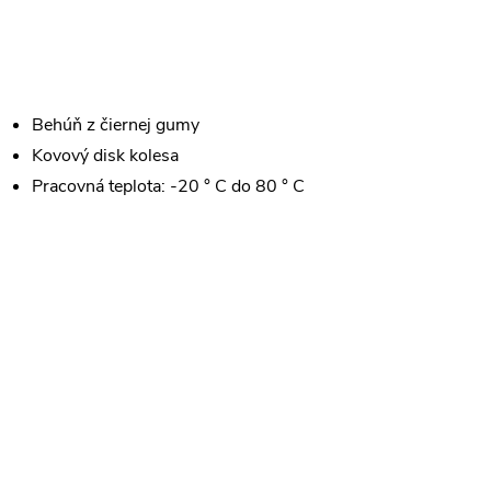
O
v
Behúň z čiernej gumy
Kovový disk kolesa
Pracovná teplota: -20 ° C do 80 ° C
á
d
a
c
e
p