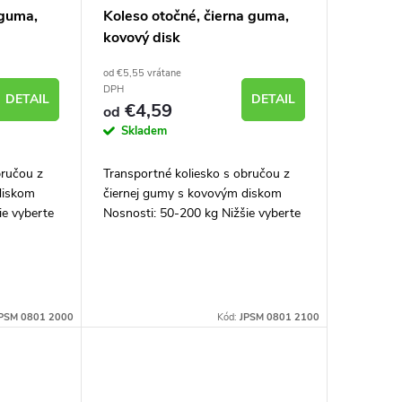
 guma,
Koleso otočné, čierna guma,
kovový disk
od €5,55 vrátane
DPH
DETAIL
DETAIL
€4,59
od
Skladem
bručou z
Transportné koliesko s obručou z
diskom
čiernej gumy s kovovým diskom
ie vyberte
Nosnosti: 50-200 kg Nižšie vyberte
rozmer kolieska
PSM 0801 2000
Kód:
JPSM 0801 2100