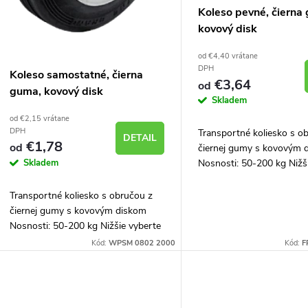
p
p
Koleso pevné, čierna
r
kovový disk
r
od €4,40 vrátane
o
DPH
Koleso samostatné, čierna
o
€3,64
od
guma, kovový disk
d
Skladem
d
od €2,15 vrátane
u
DPH
Transportné koliesko s o
DETAIL
€1,78
u
od
čiernej gumy s kovovým 
Skladem
k
Nosnosti: 50-200 kg Nižš
rozmer kolieska
k
Transportné koliesko s obručou z
t
čiernej gumy s kovovým diskom
t
Nosnosti: 50-200 kg Nižšie vyberte
o
rozmer kolieska
Kód:
WPSM 0802 2000
Kód:
F
o
v
v