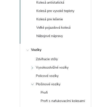
Kolesá antistatická
Kolesá pre vysoké teploty
Kolesá pre lešenie
Veľké pojazdová kolesá
l
Nábojové nápravy
Vozíky
Zdvíhacie stôly
Vysokozdvižné vozíky
Policové vozíky
i
Plošinové vozíky
Profi
Profi s nafukovacími kolesami