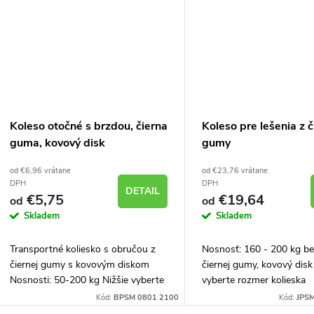
Koleso otočné s brzdou, čierna
Koleso pre lešenia z č
guma, kovový disk
gumy
od €6,96 vrátane
od €23,76 vrátane
DPH
DPH
DETAIL
€5,75
€19,64
od
od
Skladem
Skladem
Transportné koliesko s obručou z
Nosnosť: 160 - 200 kg b
čiernej gumy s kovovým diskom
čiernej gumy, kovový disk
Nosnosti: 50-200 kg Nižšie vyberte
vyberte rozmer kolieska
rozmer kolieska
Kód:
BPSM 0801 2100
Kód:
JPSM