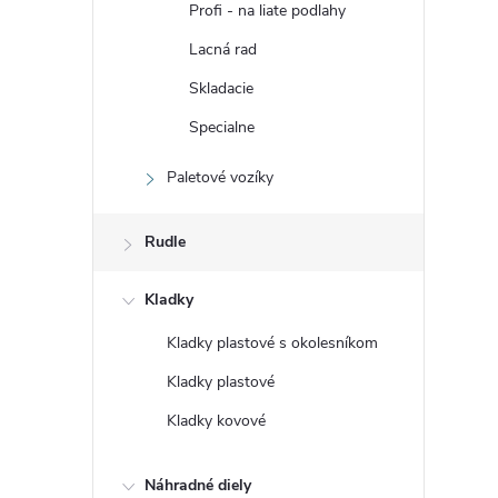
r
Profi - na liate podlahy
Lacná rad
Skladacie
Specialne
Paletové vozíky
Rudle
Kladky
i
Kladky plastové s okolesníkom
Kladky plastové
Kladky kovové
Náhradné diely