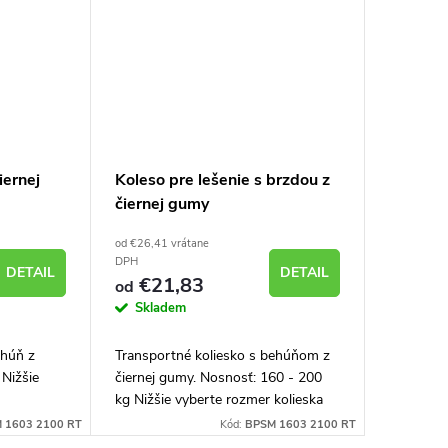
iernej
Koleso pre lešenie s brzdou z
čiernej gumy
od €26,41 vrátane
DPH
DETAIL
DETAIL
€21,83
od
Skladem
ehúň z
Transportné koliesko s behúňom z
 Nižšie
čiernej gumy. Nosnosť: 160 - 200
kg Nižšie vyberte rozmer kolieska
 1603 2100 RT
Kód:
BPSM 1603 2100 RT