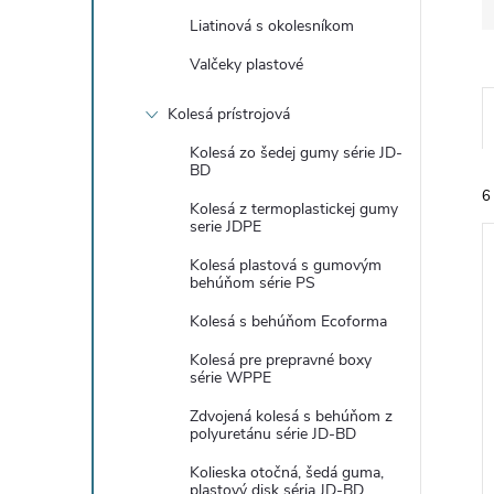
Liatinová s okolesníkom
Valčeky plastové
Kolesá prístrojová
Kolesá zo šedej gumy série JD-
BD
6
Kolesá z termoplastickej gumy
serie JDPE
Kolesá plastová s gumovým
behúňom série PS
Kolesá s behúňom Ecoforma
Kolesá pre prepravné boxy
i
série WPPE
i
Zdvojená kolesá s behúňom z
polyuretánu série JD-BD
Kolieska otočná, šedá guma,
plastový disk séria JD-BD