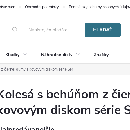
íšte nám
Obchodní podmínky
Podmienky ochrany osobných údajo
HĽADAŤ
Kladky
Náhradné diely
Značky
 z čiernej gumy a kovovým diskom série SM
Kolesá s behúňom z čie
kovovým diskom série 
Najpredávanejšie