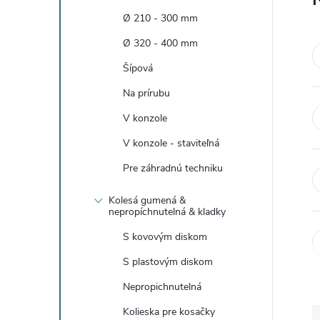
n
Ø 210 - 300 mm
ý
Ø 320 - 400 mm
Šípová
p
Na prírubu
a
V konzole
V konzole - staviteľná
n
Pre záhradnú techniku
e
Kolesá gumená &
nepropíchnutelná & kladky
l
S kovovým diskom
S plastovým diskom
Nepropichnutelná
Kolieska pre kosačky