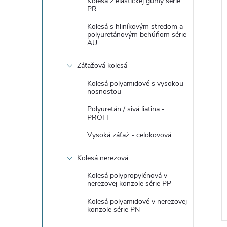
Kolesá z elastickej gumy série
PR
Kolesá s hliníkovým stredom a
polyuretánovým behúňom série
AU
Záťažová kolesá
Kolesá polyamidové s vysokou
nosnosťou
Polyuretán / sivá liatina -
PROFI
Vysoká záťaž - celokovová
Kolesá nerezová
Kolesá polypropylénová v
nerezovej konzole série PP
Kolesá polyamidové v nerezovej
konzole série PN