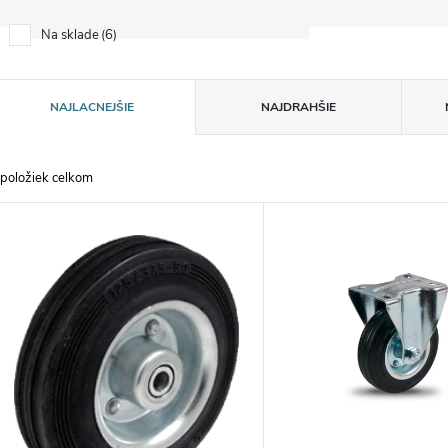
6
Na sklade
R
NAJLACNEJŠIE
NAJDRAHŠIE
a
položiek celkom
d
V
e
ý
n
p
e
s