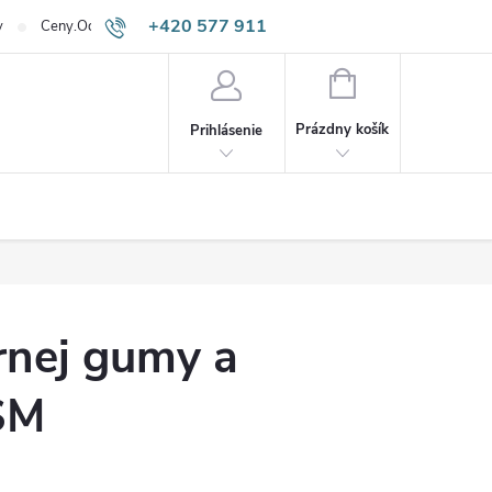
+420 577 911
v
Ceny.Odpadneš.sk
645
NÁKUPNÝ
KOŠÍK
Prázdny košík
Prihlásenie
rnej gumy a
SM