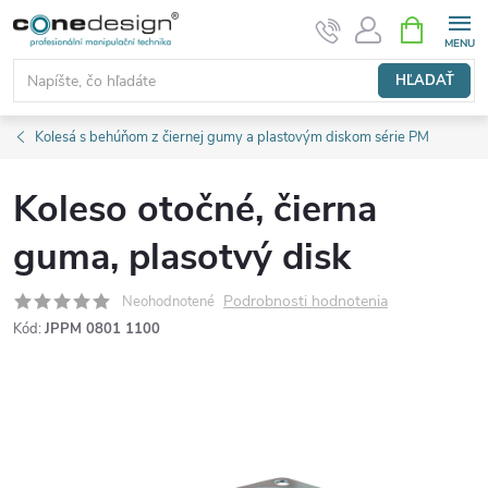
Prejsť
NÁKUPN
KOŠÍK
na
obsah
HĽADAŤ
Kolesá s behúňom z čiernej gumy a plastovým diskom série PM
Koleso otočné, čierna
guma, plasotvý disk
Podrobnosti hodnotenia
Neohodnotené
Kód:
JPPM 0801 1100