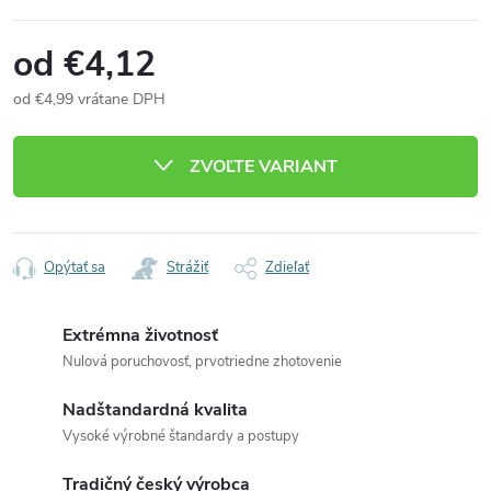
od
€4,12
od
€4,99
vrátane DPH
Jednotková
cena:
ZVOĽTE VARIANT
Opýtať sa
Strážiť
Zdieľať
Extrémna životnosť
Nulová poruchovosť, prvotriedne zhotovenie
Nadštandardná kvalita
Vysoké výrobné štandardy a postupy
Tradičný český výrobca