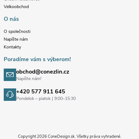
t
Velkoobchod
i
O nás
e
O společnosti
Napíšte nám
Kontakty
Poradíme vám s výberom!
obchod@conezlin.cz
Napíšte nám!
+420 577 911 645
Pondelok – piatok | 9:00–15:30
Copyright 2026
ConeDesign.sk
. Všetky práva vyhradené.