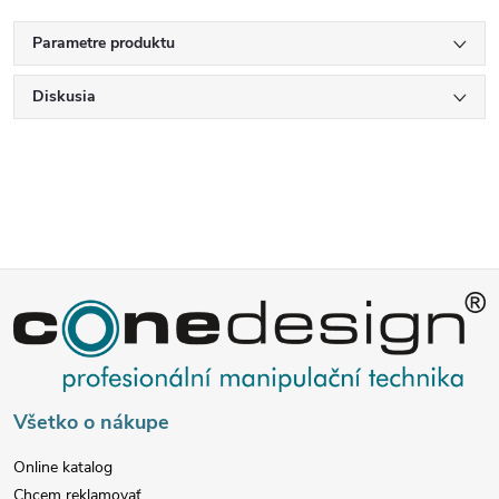
Parametre produktu
Diskusia
Z
á
p
Všetko o nákupe
ä
Online katalog
Chcem reklamovať