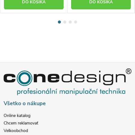
DO KOŠÍKA
DO KOŠÍKA
Z
á
p
Všetko o nákupe
ä
Online katalog
Chcem reklamovať
t
Velkoobchod