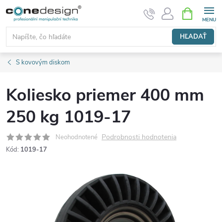
Prejsť
NÁKUPN
KOŠÍK
na
obsah
HĽADAŤ
S kovovým diskom
Koliesko priemer 400 mm
250 kg 1019-17
Podrobnosti hodnotenia
Neohodnotené
Kód:
1019-17