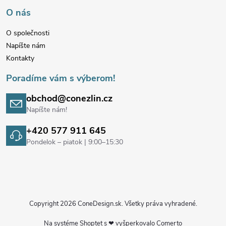
i
O nás
e
O společnosti
Napíšte nám
Kontakty
Poradíme vám s výberom!
obchod@conezlin.cz
Napíšte nám!
+420 577 911 645
Pondelok – piatok | 9:00–15:30
Copyright 2026
ConeDesign.sk
. Všetky práva vyhradené.
Na systéme
Shoptet
s ❤ vyšperkovalo
Comerto