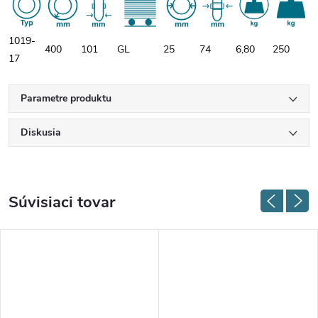
1019-
400
101
GL
25
74
6,80
250
17
Parametre produktu
Diskusia
Súvisiaci tovar