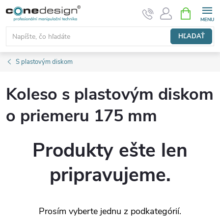
Prejsť
NÁKUPN
KOŠÍK
na
obsah
HĽADAŤ
S plastovým diskom
Koleso s plastovým diskom
o priemeru 175 mm
Produkty ešte len
pripravujeme.
Prosím vyberte jednu z podkategórií.