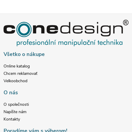
Z
á
p
Všetko o nákupe
ä
Online katalog
Chcem reklamovať
t
Velkoobchod
i
O nás
e
O společnosti
Napíšte nám
Kontakty
Poradíme vám s výberom!