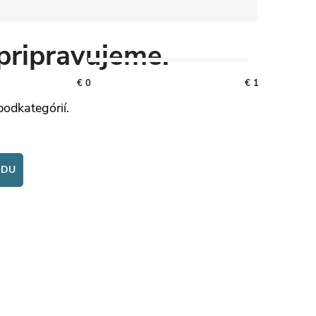
pripravujeme.
€
0
€
1
podkategórií.
ODU