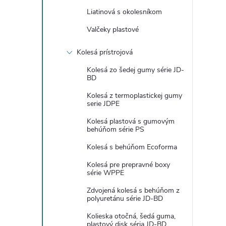
Liatinová s okolesníkom
Valčeky plastové
Kolesá prístrojová
Kolesá zo šedej gumy série JD-
BD
Kolesá z termoplastickej gumy
serie JDPE
Kolesá plastová s gumovým
behúňom série PS
Kolesá s behúňom Ecoforma
Kolesá pre prepravné boxy
série WPPE
Zdvojená kolesá s behúňom z
polyuretánu série JD-BD
Kolieska otočná, šedá guma,
plastový disk séria JD-BD