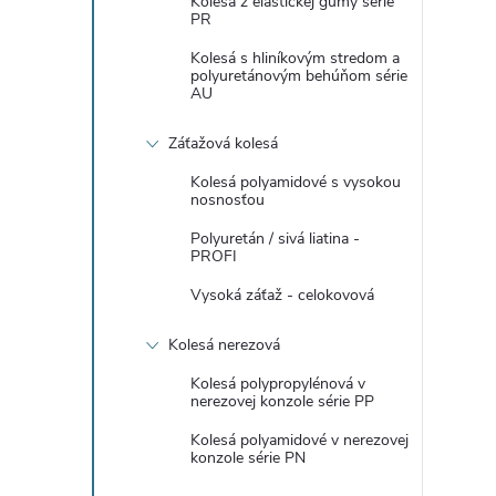
Kolesá z elastickej gumy série
PR
Kolesá s hliníkovým stredom a
polyuretánovým behúňom série
AU
Záťažová kolesá
Kolesá polyamidové s vysokou
nosnosťou
Polyuretán / sivá liatina -
PROFI
Vysoká záťaž - celokovová
Kolesá nerezová
Kolesá polypropylénová v
nerezovej konzole série PP
Kolesá polyamidové v nerezovej
konzole série PN