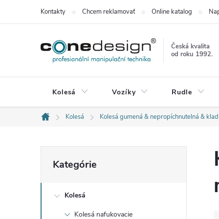
Prejsť
Kontakty
Chcem reklamovať
Online katalog
Nap
na
obsah
Česká kvalita
od roku 1992.
Kolesá
Vozíky
Rudle
Kolesá
Kolesá gumená & nepropíchnutelná & kla
Domov
B
Preskočiť
Kategórie
kategórie
o
Kolesá
č
Kolesá nafukovacie