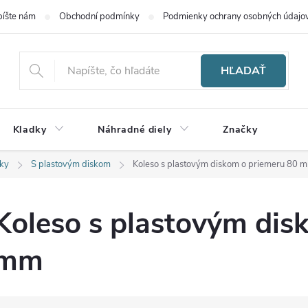
íšte nám
Obchodní podmínky
Podmienky ochrany osobných údajo
HĽADAŤ
Kladky
Náhradné diely
Značky
dky
S plastovým diskom
Koleso s plastovým diskom o priemeru 80 
Koleso s plastovým dis
mm