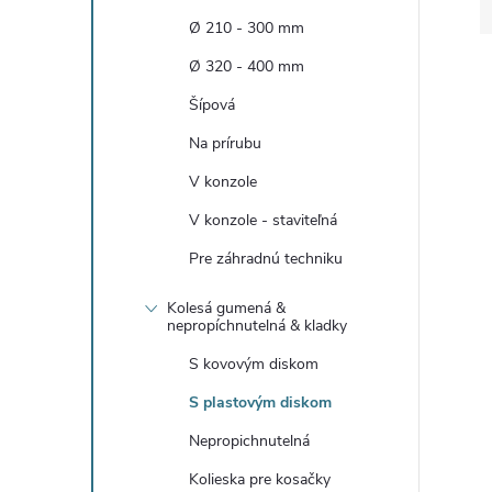
n
Ø 210 - 300 mm
ý
Ø 320 - 400 mm
Šípová
p
Na prírubu
a
V konzole
V konzole - staviteľná
n
Pre záhradnú techniku
e
Kolesá gumená &
nepropíchnutelná & kladky
l
S kovovým diskom
S plastovým diskom
Nepropichnutelná
Kolieska pre kosačky