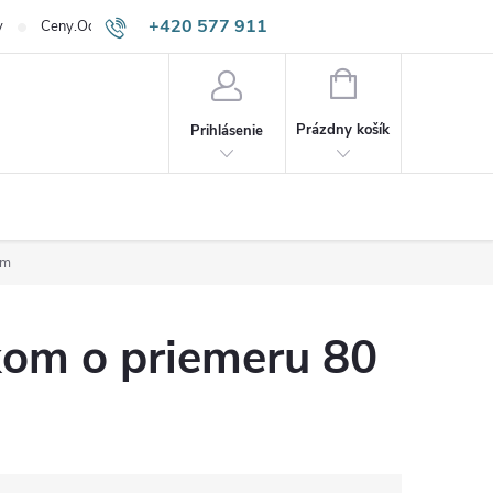
+420 577 911
v
Ceny.Odpadneš.sk
645
NÁKUPNÝ
KOŠÍK
Prázdny košík
Prihlásenie
mm
kom o priemeru 80