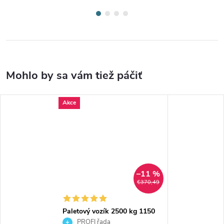
Akce
–11 %
€370,49
Paletový vozík 2500 kg 1150
mm 27075-98
PROFI řada