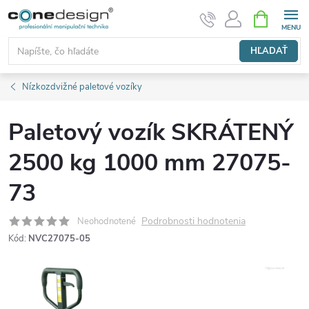
Prejsť
NÁKUPN
KOŠÍK
na
obsah
HĽADAŤ
Nízkozdvižné paletové vozíky
Paletový vozík SKRÁTENÝ
2500 kg 1000 mm 27075-
73
Podrobnosti hodnotenia
Neohodnotené
Kód:
NVC27075-05