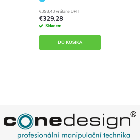
€398,43 vrátane DPH
€329,28
Skladem
DO KOŠÍKA
Z
á