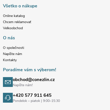
p
Všetko o nákupe
ä
Online katalog
Chcem reklamovať
t
Velkoobchod
i
O nás
e
O společnosti
Napíšte nám
Kontakty
Poradíme vám s výberom!
obchod@conezlin.cz
Napíšte nám!
+420 577 911 645
Pondelok – piatok | 9:00–15:30