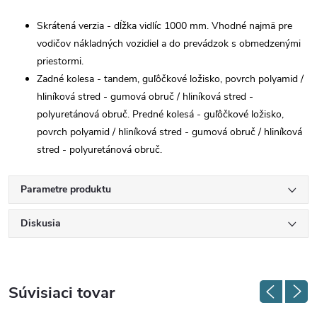
Skrátená verzia - dĺžka vidlíc 1000 mm. Vhodné najmä pre
vodičov nákladných vozidiel a do prevádzok s obmedzenými
priestormi.
Zadné kolesa - tandem, guľôčkové ložisko, povrch polyamid /
hliníková stred - gumová obruč / hliníková stred -
polyuretánová obruč. Predné kolesá - guľôčkové ložisko,
povrch polyamid / hliníková stred - gumová obruč / hliníková
stred - polyuretánová obruč.
Parametre produktu
Diskusia
Súvisiaci tovar