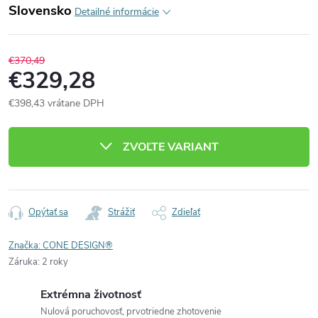
Slovensko
Detailné informácie
€370,49
€329,28
€398,43 vrátane DPH
Jednotková
cena:
ZVOĽTE VARIANT
Opýtať sa
Strážiť
Zdieľať
Značka:
CONE DESIGN®
Záruka
:
2 roky
Extrémna životnosť
Nulová poruchovosť, prvotriedne zhotovenie