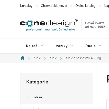
Prejsť
Kontakty
Chcem reklamovať
Online katalog
Nap
na
obsah
Česká kvalita
od roku 1992.
Kolesá
Vozíky
Rudle
Rudle
Rudle
Rudle s nosnosťou 450 kg
Domov
B
Preskočiť
Kategórie
kategórie
o
Kolesá
č