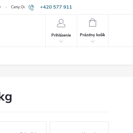
+420 577 911
v
Ceny.Odpadneš.sk
645
NÁKUPNÝ
KOŠÍK
Prázdny košík
Prihlásenie
kg