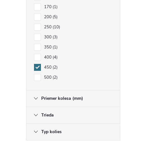
i
170
1
200
5
250
10
300
3
350
1
400
4
450
2
500
2
Priemer kolesa (mm)
Trieda
Typ kolies