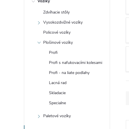
Vozíky
n
Zdvíhacie stôly
ý
Vysokozdvižné vozíky
p
Policové vozíky
Plošinové vozíky
a
Profi
n
Profi s nafukovacími kolesami
Profi - na liate podlahy
e
Lacná rad
l
Skladacie
Specialne
Paletové vozíky