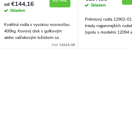
DETAIL
o
€144,16
od
Skladem
d
Skladem
d
Prémiový rudla 12902-01 
u
Kvalitná rudla s vysokou nosnosťou
triedy najpevnejších rudie
u
400kg. Kovový disk s guľkovým
(spolu s modelmi 12094 
k
alebo valčekovým ložiskom so
Táto špeciálna varianta je
zníženým valivým odporom. Veľké
k
na sudy a iné kruhové nád
Kód:
12024-06
nafukovacie kolesá si poradí aj s
t
nespevneným...
t
o
O
o
v
v
v
á
d
a