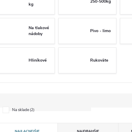
250-500kg
kg
Na tlakové
Pivo - limo
nádoby
Hliníkové
Rukoväte
2
Na sklade
R
NAJLACNEJŠIE
NAJDRAHŠIE