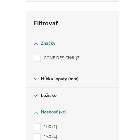
i
Značky
r
CONE DESIGN®
2
Hĺbka lopaty (mm)
Ložisko
Nosnosť (kg)
100
1
150
4