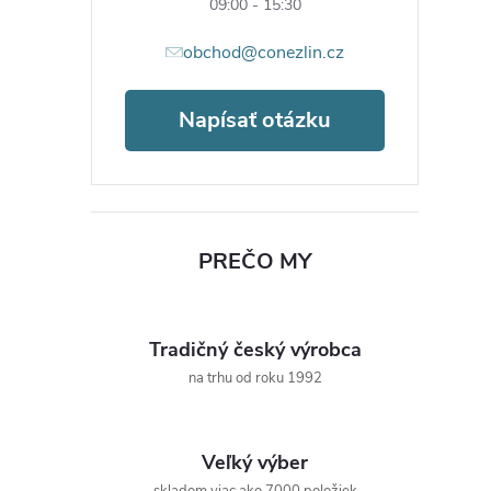
09:00 - 15:30
obchod@conezlin.cz
Napísať otázku
PREČO MY
Tradičný český výrobca
na trhu od roku 1992
Veľký výber