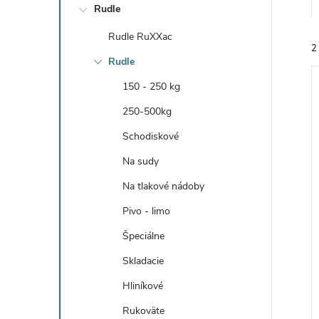
Rudle
Rudle RuXXac
2
Rudle
150 - 250 kg
250-500kg
Schodiskové
i
Na sudy
i
Na tlakové nádoby
Pivo - limo
Špeciálne
Skladacie
Hliníkové
Rukoväte