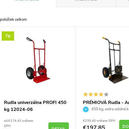
a
položiek celkom
d
V
Tip
e
ý
n
p
e
s
p
p
Rudla univerzálna PROFI 450
PRÉMIOVÁ Rudla - 
r
kg 12024-06
typ, špeciálny lak
450 kg, extra odolná k
r
od €174,43 vrátane
€239,40 vrátane DPH
o
€197,85
DO
DPH