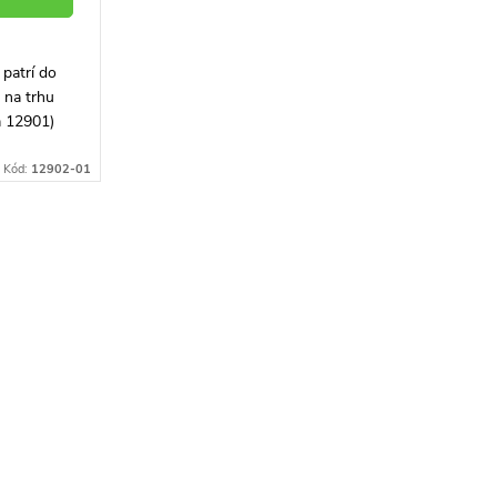
patrí do
l na trhu
a 12901)
 vhodná aj
oby -...
Kód:
12902-01