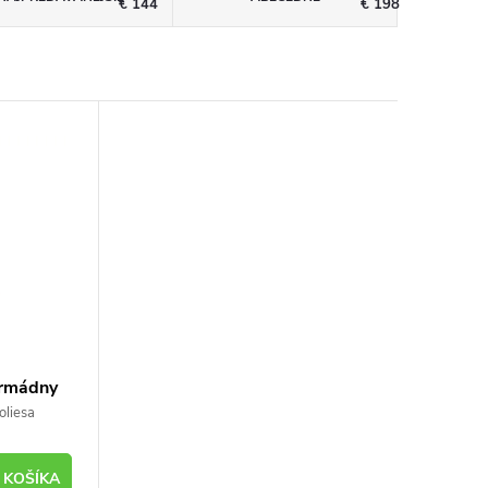
€
144
€
198
Armádny
oliesa
 KOŠÍKA