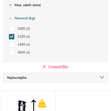
Max. zdvih (mm)
Nosnosť (kg)
1000
2
1200
1
1400
1
1600
1
Vymazať filtre
R
Najlacnejšie
a
Najdrahšie
V
Najpredávanejšie
d
ý
Abecedne