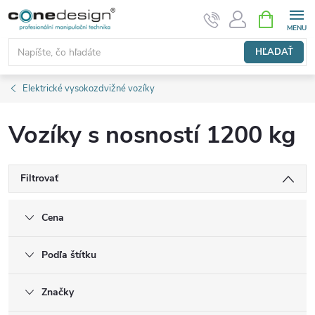
Prejsť
NÁKUPN
KOŠÍK
na
obsah
HĽADAŤ
Elektrické vysokozdvižné vozíky
Vozíky s nosností 1200 kg
Filtrovať
Cena
Podľa štítku
Značky