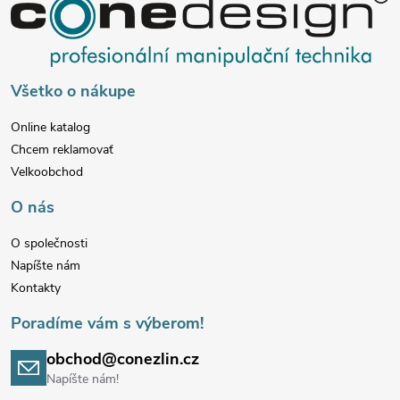
v
á
k
p
Všetko o nákupe
y
ä
v
Online katalog
Chcem reklamovať
t
ý
Velkoobchod
p
i
O nás
i
e
O společnosti
Napíšte nám
s
Kontakty
u
Poradíme vám s výberom!
obchod@conezlin.cz
Napíšte nám!