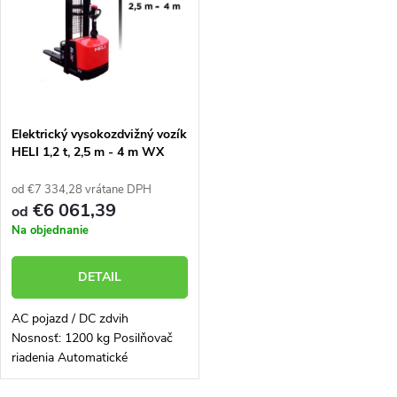
e
p
n
i
i
s
e
Elektrický vysokozdvižný vozík
HELI 1,2 t, 2,5 m - 4 m WX
p
12D-030
p
od €7 334,28 vrátane DPH
r
€6 061,39
od
r
Na objednanie
o
o
DETAIL
d
d
AC pojazd / DC zdvih
u
Nosnosť: 1200 kg Posilňovač
u
riadenia Automatické
k
spomalenie v zákrute Najvyššia
pozícia vidlíc automaticky