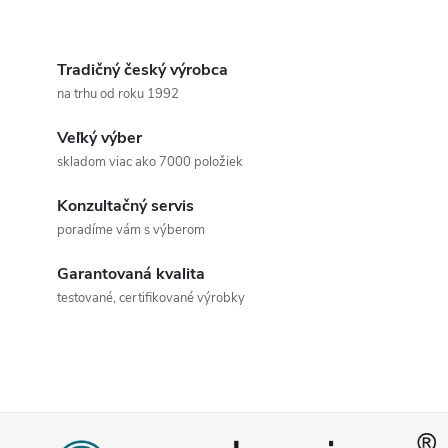
k
obmedzená Tri rýchlosti
t
O
poklesu vidlíc...
t
v
Tradičný český výrobca
o
na trhu od roku 1992
o
l
v
Veľký výber
á
v
skladom viac ako 7000 položiek
d
Konzultačný servis
a
poradíme vám s výberom
c
Garantovaná kvalita
testované, certifikované výrobky
i
e
p
Z
r