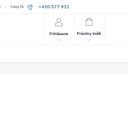
+420 577 911
v
Ceny.Odpadneš.sk
645
NÁKUPNÝ
KOŠÍK
Prázdny košík
Prihlásenie