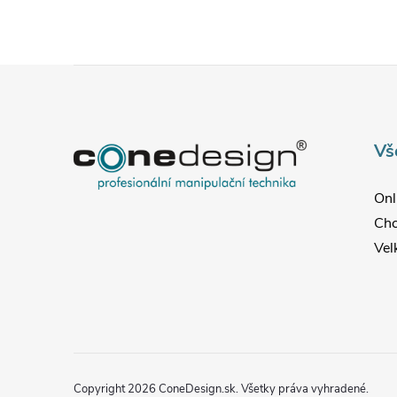
Z
á
Vš
p
Onl
ä
Chc
Vel
t
i
e
Copyright 2026
ConeDesign.sk
. Všetky práva vyhradené.