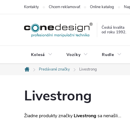
Prejsť
Kontakty
Chcem reklamovať
Online katalog
Nap
na
obsah
Česká kvalita
od roku 1992.
Kolesá
Vozíky
Rudle
Predávané značky
Livestrong
Domov
Livestrong
Žiadne produkty značky
Livestrong
sa nenašli...