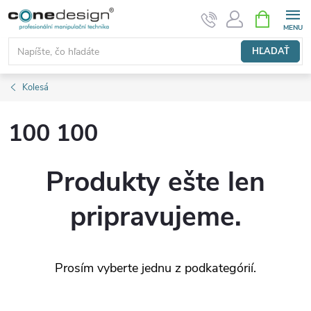
Prejsť
NÁKUPN
KOŠÍK
na
obsah
HĽADAŤ
Kolesá
100 100
Produkty ešte len
pripravujeme.
Prosím vyberte jednu z podkategórií.