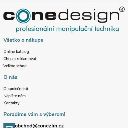
Z
á
p
Všetko o nákupe
ä
Online katalog
Chcem reklamovať
t
Velkoobchod
i
O nás
e
O společnosti
Napíšte nám
Kontakty
Poradíme vám s výberom!
obchod@conezlin.cz