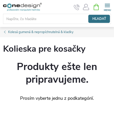
Prejsť
NÁKUPN
KOŠÍK
na
obsah
HĽADAŤ
Kolesá gumená & nepropíchnutelná & kladky
Kolieska pre kosačky
Produkty ešte len
pripravujeme.
Prosím vyberte jednu z podkategórií.