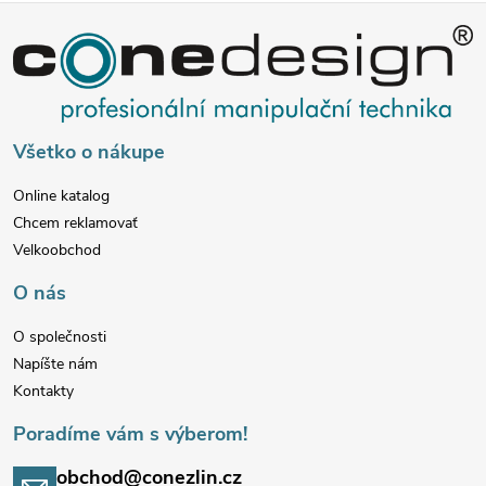
Z
á
p
Všetko o nákupe
ä
Online katalog
Chcem reklamovať
t
Velkoobchod
i
O nás
e
O společnosti
Napíšte nám
Kontakty
Poradíme vám s výberom!
obchod@conezlin.cz