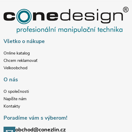
Z
á
p
Všetko o nákupe
ä
Online katalog
Chcem reklamovať
t
Velkoobchod
i
O nás
e
O společnosti
Napíšte nám
Kontakty
Poradíme vám s výberom!
obchod@conezlin.cz