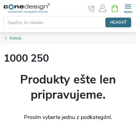
Prejsť
NÁKUPN
KOŠÍK
na
obsah
HĽADAŤ
Kolesá
1000 250
Produkty ešte len
pripravujeme.
Prosím vyberte jednu z podkategórií.