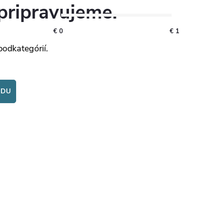
pripravujeme.
€
0
€
1
podkategórií.
ODU