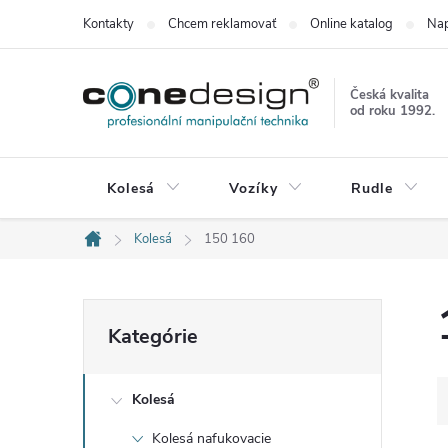
Prejsť
Kontakty
Chcem reklamovať
Online katalog
Nap
na
obsah
Česká kvalita
od roku 1992.
Kolesá
Vozíky
Rudle
Kolesá
150 160
Domov
B
Preskočiť
Kategórie
kategórie
o
Kolesá
č
Kolesá nafukovacie