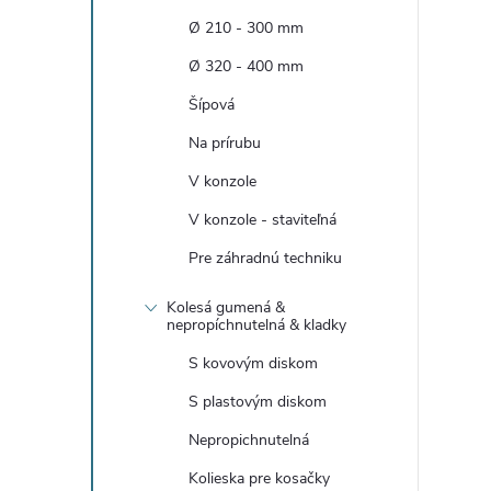
n
Ø 210 - 300 mm
ý
Ø 320 - 400 mm
Šípová
p
Na prírubu
a
V konzole
V konzole - staviteľná
n
Pre záhradnú techniku
e
Kolesá gumená &
nepropíchnutelná & kladky
l
S kovovým diskom
S plastovým diskom
Nepropichnutelná
Kolieska pre kosačky