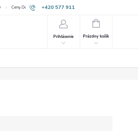
+420 577 911
v
Ceny.Odpadneš.sk
645
NÁKUPNÝ
KOŠÍK
Prázdny košík
Prihlásenie