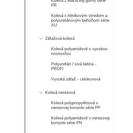
Kolesá z elastickej gumy série
PR
Kolesá s hliníkovým stredom a
polyuretánovým behúňom série
AU
Záťažová kolesá
Kolesá polyamidové s vysokou
nosnosťou
Polyuretán / sivá liatina -
PROFI
Vysoká záťaž - celokovová
Kolesá nerezová
Kolesá polypropylénová v
nerezovej konzole série PP
Kolesá polyamidové v nerezovej
konzole série PN