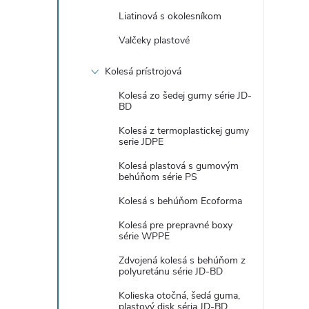
Liatinová s okolesníkom
Valčeky plastové
Kolesá prístrojová
Kolesá zo šedej gumy série JD-
BD
Kolesá z termoplastickej gumy
serie JDPE
Kolesá plastová s gumovým
behúňom série PS
Kolesá s behúňom Ecoforma
Kolesá pre prepravné boxy
série WPPE
Zdvojená kolesá s behúňom z
polyuretánu série JD-BD
Kolieska otočná, šedá guma,
plastový disk séria JD-BD