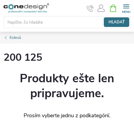
Prejsť
NÁKUPN
KOŠÍK
na
obsah
HĽADAŤ
Kolesá
200 125
Produkty ešte len
pripravujeme.
Prosím vyberte jednu z podkategórií.