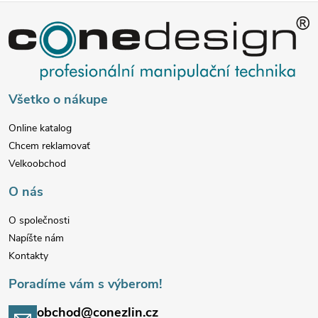
Z
á
p
Všetko o nákupe
ä
Online katalog
Chcem reklamovať
t
Velkoobchod
i
O nás
e
O společnosti
Napíšte nám
Kontakty
Poradíme vám s výberom!
obchod@conezlin.cz