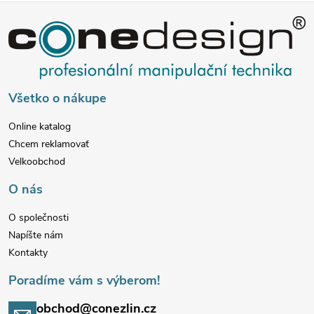
Z
á
p
Všetko o nákupe
ä
Online katalog
Chcem reklamovať
t
Velkoobchod
i
O nás
e
O společnosti
Napíšte nám
Kontakty
Poradíme vám s výberom!
obchod@conezlin.cz