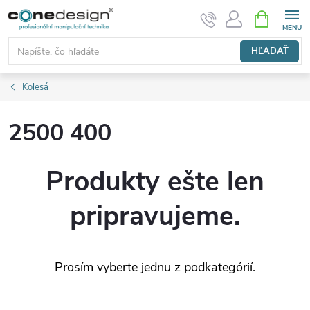
Prejsť
NÁKUPN
KOŠÍK
na
obsah
HĽADAŤ
Kolesá
2500 400
Produkty ešte len
pripravujeme.
Prosím vyberte jednu z podkategórií.