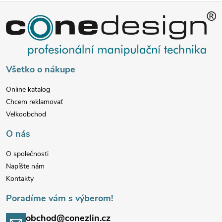
Z
á
p
Všetko o nákupe
ä
Online katalog
Chcem reklamovať
t
Velkoobchod
i
O nás
e
O společnosti
Napíšte nám
Kontakty
Poradíme vám s výberom!
obchod@conezlin.cz