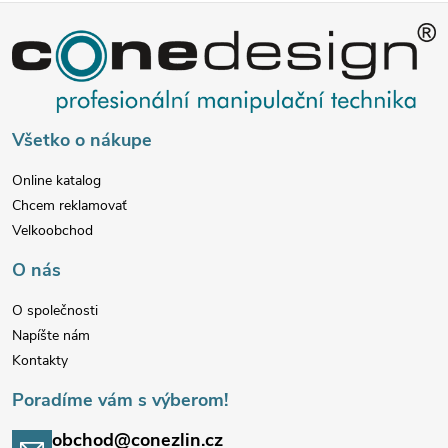
Z
á
p
Všetko o nákupe
ä
Online katalog
Chcem reklamovať
t
Velkoobchod
i
O nás
e
O společnosti
Napíšte nám
Kontakty
Poradíme vám s výberom!
obchod@conezlin.cz