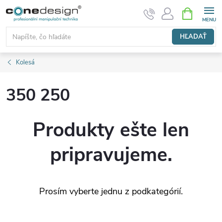
Prejsť
NÁKUPN
KOŠÍK
na
obsah
HĽADAŤ
Kolesá
350 250
Produkty ešte len
pripravujeme.
Prosím vyberte jednu z podkategórií.