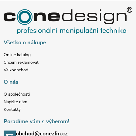
Z
á
p
Všetko o nákupe
ä
Online katalog
Chcem reklamovať
t
Velkoobchod
i
O nás
e
O společnosti
Napíšte nám
Kontakty
Poradíme vám s výberom!
obchod@conezlin.cz