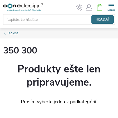
Prejsť
NÁKUPN
KOŠÍK
na
obsah
HĽADAŤ
Kolesá
350 300
Produkty ešte len
pripravujeme.
Prosím vyberte jednu z podkategórií.