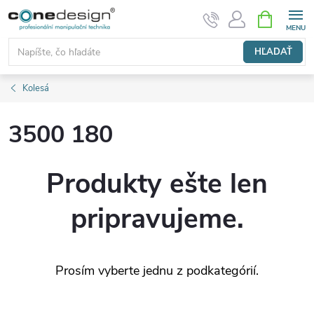
Prejsť
NÁKUPN
KOŠÍK
na
obsah
HĽADAŤ
Kolesá
3500 180
Produkty ešte len
pripravujeme.
Prosím vyberte jednu z podkategórií.