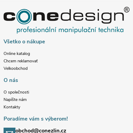
Z
á
p
Všetko o nákupe
ä
Online katalog
Chcem reklamovať
t
Velkoobchod
i
O nás
e
O společnosti
Napíšte nám
Kontakty
Poradíme vám s výberom!
obchod@conezlin.cz