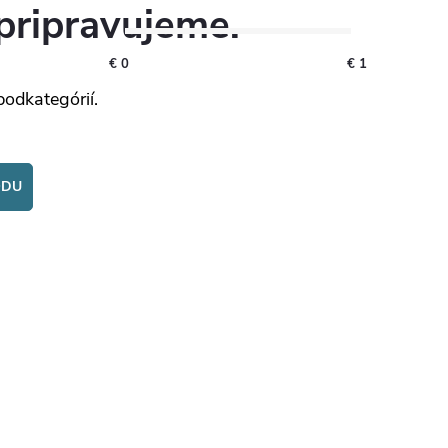
pripravujeme.
€
0
€
1
podkategórií.
ODU