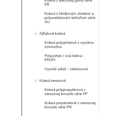
Kolesá z elastickej gumy série
PR
Kolesá s hliníkovým stredom a
polyuretánovým behúňom série
AU
Záťažová kolesá
Kolesá polyamidové s vysokou
nosnosťou
Polyuretán / sivá liatina -
PROFI
Vysoká záťaž - celokovová
Kolesá nerezová
Kolesá polypropylénová v
nerezovej konzole série PP
Kolesá polyamidové v nerezovej
konzole série PN