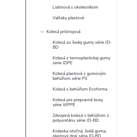
Liatinová s okolesníkom
Valčeky plastové
Kolesá prístrojová
Kolesá zo šedej gumy série JD-
BD
Kolesá z termoplastickej gumy
serie JDPE
Kolesá plastová s gumovým
behúňom série PS
Kolesá s behúňom Ecoforma
Kolesá pre prepravné boxy
série WPPE
Zdvojená kolesá s behúňom z
polyuretánu série JD-BD
Kolieska otočná, šedá guma,
plastový disk séria JD-BD