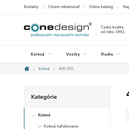
Prejsť
Kontakty
Chcem reklamovať
Online katalog
Nap
na
obsah
Česká kvalita
od roku 1992.
Kolesá
Vozíky
Rudle
Kolesá
400 250
Domov
B
Preskočiť
Kategórie
kategórie
o
Kolesá
č
Kolesá nafukovacie