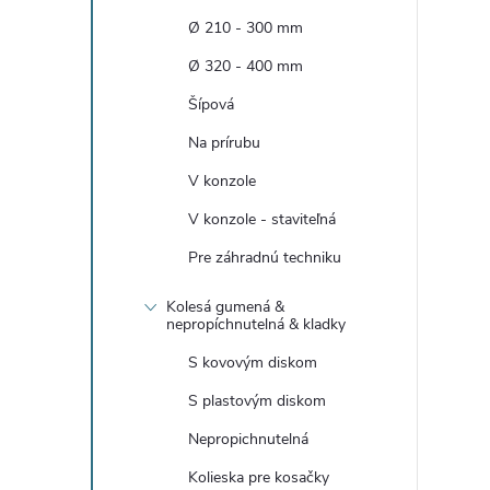
n
Ø 210 - 300 mm
ý
Ø 320 - 400 mm
Šípová
p
Na prírubu
a
V konzole
V konzole - staviteľná
n
Pre záhradnú techniku
e
Kolesá gumená &
nepropíchnutelná & kladky
l
S kovovým diskom
S plastovým diskom
Nepropichnutelná
Kolieska pre kosačky