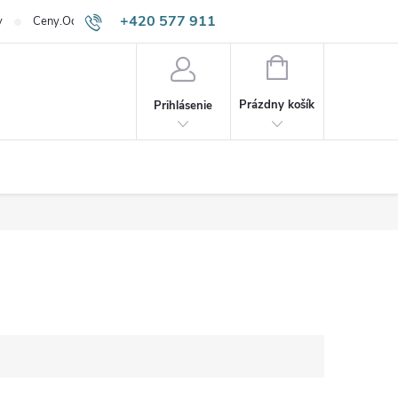
+420 577 911
v
Ceny.Odpadneš.sk
645
NÁKUPNÝ
KOŠÍK
Prázdny košík
Prihlásenie