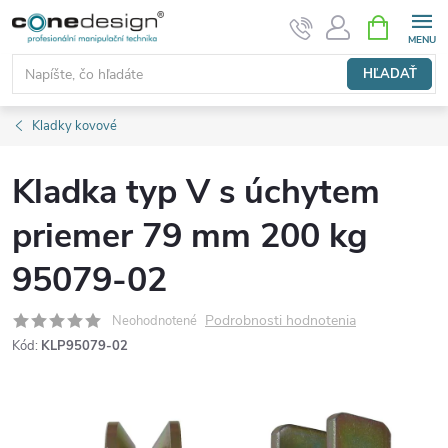
Prejsť
NÁKUPN
KOŠÍK
na
obsah
HĽADAŤ
Kladky kovové
Kladka typ V s úchytem
priemer 79 mm 200 kg
95079-02
Podrobnosti hodnotenia
Neohodnotené
Kód:
KLP95079-02