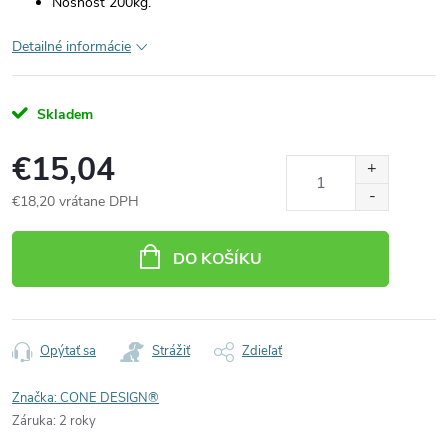
Nosnosť 200kg.
Detailné informácie
Skladem
€15,04
€18,20 vrátane DPH
Jednotková
cena:
DO KOŠÍKU
Opýtať sa
Strážiť
Zdieľať
Značka:
CONE DESIGN®
Záruka
:
2 roky