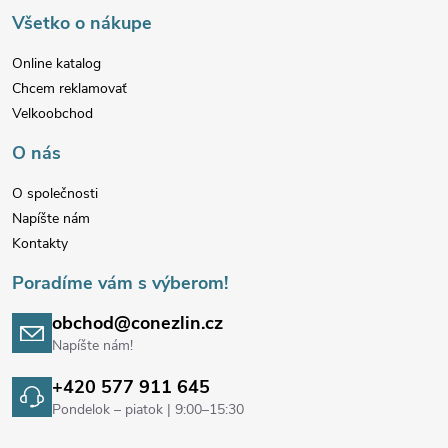
p
Všetko o nákupe
ä
Online katalog
Chcem reklamovať
t
Velkoobchod
i
O nás
e
O společnosti
Napíšte nám
Kontakty
Poradíme vám s výberom!
obchod@conezlin.cz
Napíšte nám!
+420 577 911 645
Pondelok – piatok | 9:00–15:30