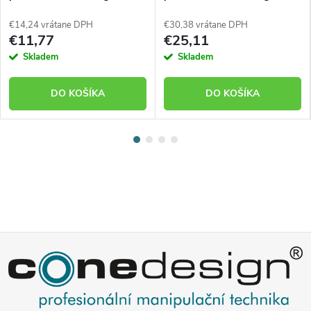
11
95117-02
€14,24 vrátane DPH
€30,38 vrátane DPH
€11,77
€25,11
Skladem
Skladem
DO KOŠÍKA
DO KOŠÍKA
Z
á