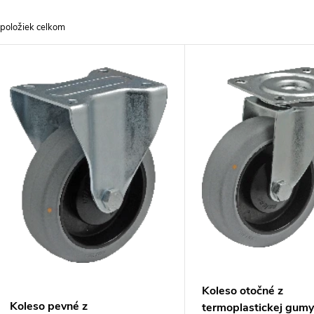
a
položiek celkom
d
V
e
ý
n
p
e
s
p
p
r
r
o
Koleso otočné z
o
Koleso pevné z
termoplastickej gum