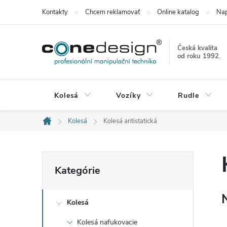
Prejsť
Kontakty
Chcem reklamovať
Online katalog
Nap
na
obsah
Česká kvalita
od roku 1992.
Kolesá
Vozíky
Rudle
Kolesá
Kolesá antistatická
Domov
B
Preskočiť
Kategórie
kategórie
o
Kolesá
č
Kolesá nafukovacie