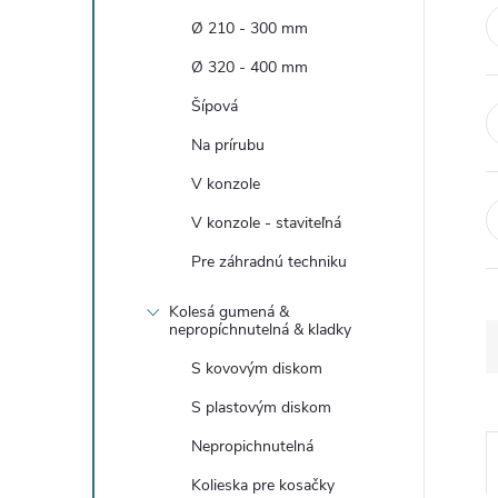
n
Ø 210 - 300 mm
ý
Ø 320 - 400 mm
Šípová
p
Na prírubu
a
V konzole
V konzole - staviteľná
n
Pre záhradnú techniku
e
Kolesá gumená &
nepropíchnutelná & kladky
l
S kovovým diskom
S plastovým diskom
Nepropichnutelná
Kolieska pre kosačky