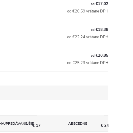
€17,02
od
od €20,59 vrátane DPH
€18,38
od
od €22,24 vrátane DPH
€20,85
od
od €25,23 vrátane DPH
NAJPREDÁVANEJŠIE
ABECEDNE
€
17
€
24