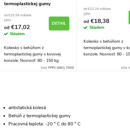
d
termoplastickej gumy
d
od €22,24 vrátane
u
DPH
od €20,59 vrátane
€18,38
u
DPH
od
DETAIL
€17,02
od
Skladem
k
Skladem
k
Koliesko s behúňom z
t
Koliesko s behúňom z
termoplastickej gumy v k
t
termoplastickej gumy v kovovej
konzole. Nosnosť: 80 - 1
o
konzole. Nosnosť: 80 - 150 kg
o
Kód:
FPPC 0801 7000
Kód:
v
v
O
v
antistatická kolesá
Behúň z termoplastickej gumy
Pracovná teplota: -20 ° C do 80 ° C
á