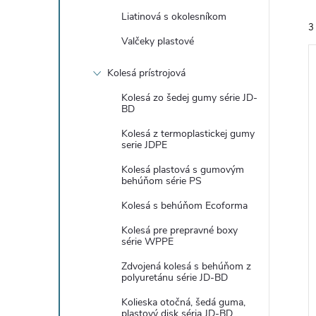
Liatinová s okolesníkom
3
Valčeky plastové
Kolesá prístrojová
Kolesá zo šedej gumy série JD-
BD
Kolesá z termoplastickej gumy
i
serie JDPE
i
Kolesá plastová s gumovým
behúňom série PS
Kolesá s behúňom Ecoforma
Kolesá pre prepravné boxy
série WPPE
Zdvojená kolesá s behúňom z
polyuretánu série JD-BD
Kolieska otočná, šedá guma,
plastový disk séria JD-BD