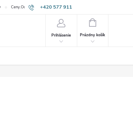
+420 577 911
v
Ceny.Odpadneš.sk
645
NÁKUPNÝ
KOŠÍK
Prázdny košík
Prihlásenie