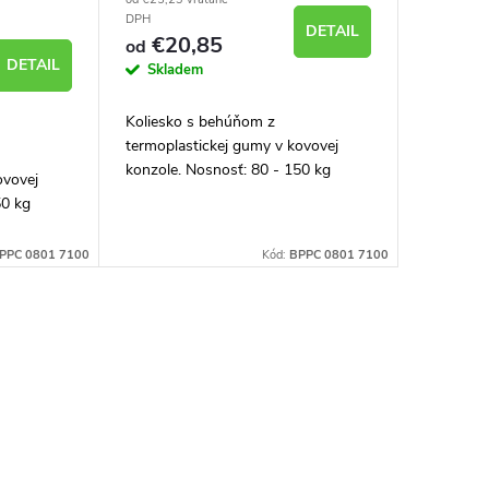
DPH
DETAIL
€20,85
od
DETAIL
Skladem
Koliesko s behúňom z
termoplastickej gumy v kovovej
konzole. Nosnosť: 80 - 150 kg
ovovej
50 kg
JPPC 0801 7100
Kód:
BPPC 0801 7100