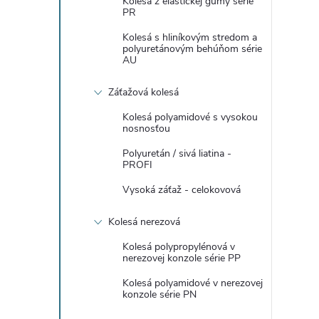
Kolesá z elastickej gumy série
PR
Kolesá s hliníkovým stredom a
polyuretánovým behúňom série
AU
Záťažová kolesá
i
Kolesá polyamidové s vysokou
nosnosťou
Polyuretán / sivá liatina -
PROFI
r
Vysoká záťaž - celokovová
Kolesá nerezová
Kolesá polypropylénová v
nerezovej konzole série PP
Kolesá polyamidové v nerezovej
konzole série PN