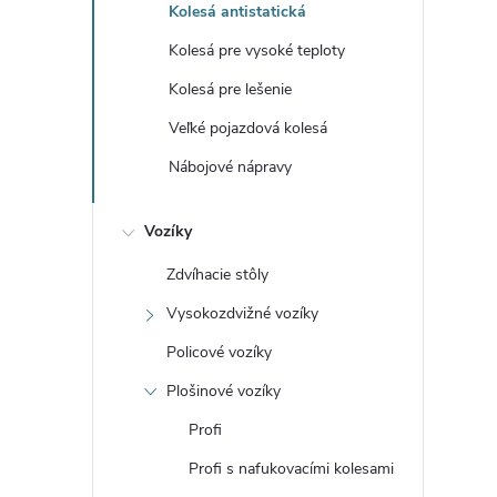
Kolesá antistatická
Kolesá pre vysoké teploty
Kolesá pre lešenie
i
Veľké pojazdová kolesá
Nábojové nápravy
Vozíky
Zdvíhacie stôly
Vysokozdvižné vozíky
Policové vozíky
Plošinové vozíky
Profi
Profi s nafukovacími kolesami