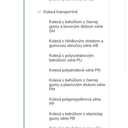
Kolesá transportné
Kolesá s behúňom z čiernej
gumy a kovovým diskom série
SM
Kolesá s hliníkovým stredom a
gumovou obručou série AB
Kolesá s polyuretánovým
behúňom série PU
Kolesá polyamidové série PN
Kolesá s behúňom z čiernej
gumy a plastovým diskom série
PM
Kolesá polypropylénová séria
PP
l
Kolesá s behúňom z elastickej
gumy série PB