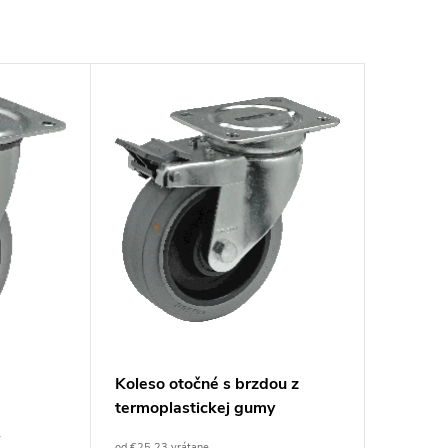
Koleso otočné s brzdou z
termoplastickej gumy
y
od €25,23 vrátane