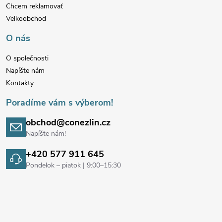
Chcem reklamovať
t
Velkoobchod
i
O nás
e
O společnosti
Napíšte nám
Kontakty
Poradíme vám s výberom!
obchod@conezlin.cz
Napíšte nám!
+420 577 911 645
Pondelok – piatok | 9:00–15:30