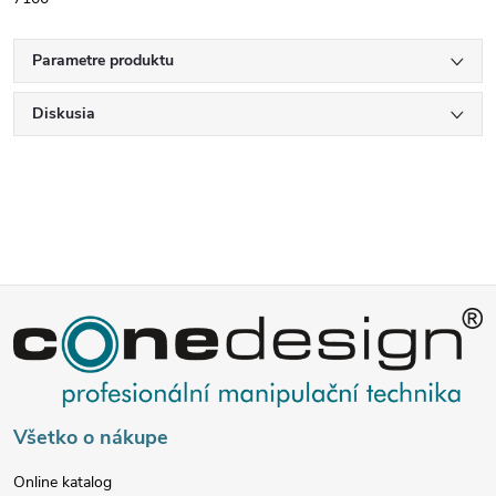
Parametre produktu
Diskusia
Z
á
p
Všetko o nákupe
ä
Online katalog