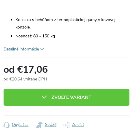
Koliesko s behúňom z termoplastickej gumy v kovovej
konzole.
Nosnosť: 80 - 150 kg
Detailné informácie
od
€17,06
od
€20,64
vrátane DPH
Jednotková
cena:
ZVOĽTE VARIANT
Opýtať sa
Strážiť
Zdieľať