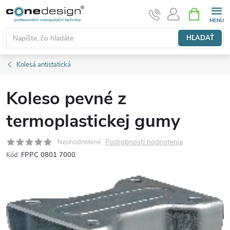
Prejsť
NÁKUPN
KOŠÍK
na
obsah
HĽADAŤ
Kolesá antistatická
Koleso pevné z
termoplastickej gumy
Podrobnosti hodnotenia
Neohodnotené
Kód:
FPPC 0801 7000