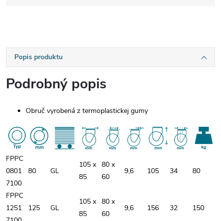
Popis produktu
Podrobný popis
Obruč vyrobená z termoplastickej gumy
FPPC
105 x
80 x
0801
80
GL
9,6
105
34
80
85
60
7100
FPPC
105 x
80 x
1251
125
GL
9,6
156
32
150
85
60
7100