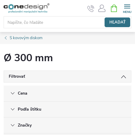
Prejsť
NÁKUPN
KOŠÍK
na
obsah
HĽADAŤ
S kovovým diskom
Ø 300 mm
Filtrovať
Cena
Podľa štítku
Značky