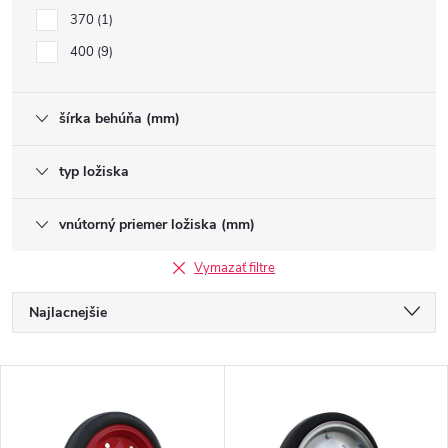
370
1
400
9
šírka behúňa (mm)
typ ložiska
vnútorný priemer ložiska (mm)
Vymazať filtre
R
Najlacnejšie
a
Najdrahšie
V
Najpredávanejšie
d
ý
Abecedne