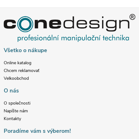
p
Z
r
v
á
k
p
Všetko o nákupe
y
ä
v
Online katalog
Chcem reklamovať
t
ý
Velkoobchod
p
i
O nás
i
e
O společnosti
Napíšte nám
s
Kontakty
u
Poradíme vám s výberom!