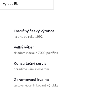
výroba EÚ
O
v
Tradičný český výrobca
na trhu od roku 1992
l
Veľký výber
á
skladom viac ako 7000 položiek
d
Konzultačný servis
a
poradíme vám s výberom
c
Garantovaná kvalita
testované, certifikované výrobky
i
e