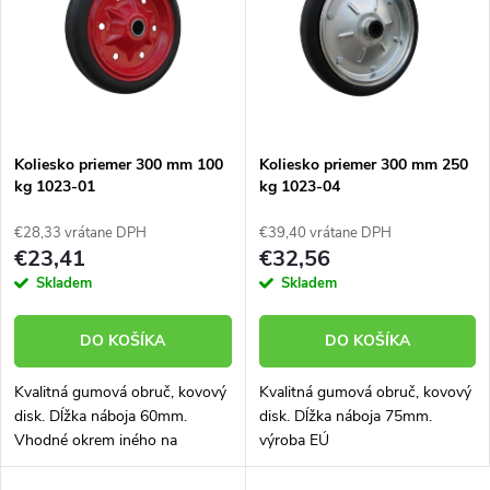
e
p
n
i
i
s
e
Koliesko priemer 300 mm 100
Koliesko priemer 300 mm 250
kg 1023-01
kg 1023-04
p
p
€28,33 vrátane DPH
€39,40 vrátane DPH
r
€23,41
€32,56
r
Skladem
Skladem
o
o
DO KOŠÍKA
DO KOŠÍKA
d
d
Kvalitná gumová obruč, kovový
Kvalitná gumová obruč, kovový
u
disk. Dĺžka náboja 60mm.
disk. Dĺžka náboja 75mm.
u
Vhodné okrem iného na
výroba EÚ
k
štiepačky, kompresory, zváračky
a pod. Výroba EÚ