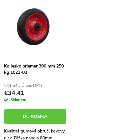
k
t
t
o
o
v
v
Koliesko priemer 300 mm 250
kg 1023-03
€41,64 vrátane DPH
€34,41
Skladem
DO KOŠÍKA
Kvalitná gumová obruč, kovový
disk. Dĺžka náboja 80mm.