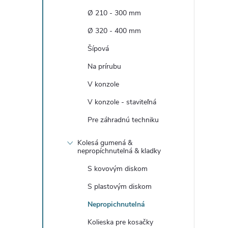
n
Ø 210 - 300 mm
ý
Ø 320 - 400 mm
Šípová
p
Na prírubu
a
V konzole
V konzole - staviteľná
n
Pre záhradnú techniku
e
Kolesá gumená &
nepropíchnutelná & kladky
l
S kovovým diskom
S plastovým diskom
Nepropichnutelná
Kolieska pre kosačky