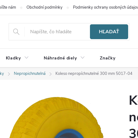
íšte nám
Obchodní podmínky
Podmienky ochrany osobných údajo
HĽADAŤ
Kladky
Náhradné diely
Značky
dky
Nepropichnutelná
Koleso nepropíchnutelné 300 mm 5017-04
K
n
3