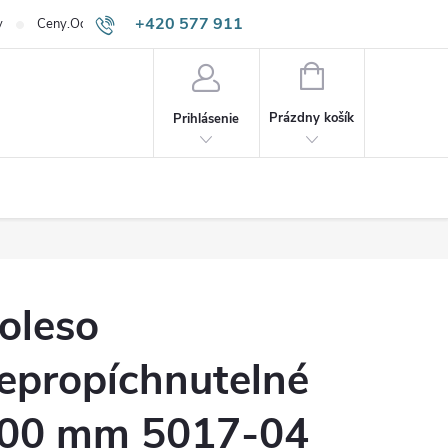
+420 577 911
v
Ceny.Odpadneš.sk
645
NÁKUPNÝ
KOŠÍK
Prázdny košík
Prihlásenie
oleso
epropíchnutelné
00 mm 5017-04