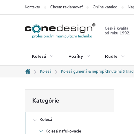
Prejsť
Kontakty
Chcem reklamovať
Online katalog
Nap
na
obsah
Česká kvalita
od roku 1992.
Kolesá
Vozíky
Rudle
Kolesá
Kolesá gumená & nepropíchnutelná & kla
Domov
B
Preskočiť
Kategórie
kategórie
o
Kolesá
č
Kolesá nafukovacie