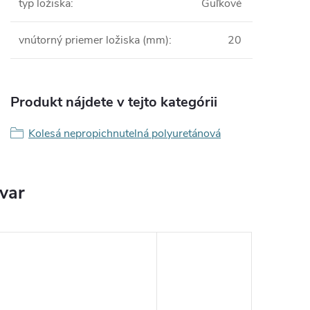
typ ložiska
:
Guľkové
vnútorný priemer ložiska (mm)
:
20
Produkt nájdete v tejto kategórii
Kolesá nepropichnutelná polyuretánová
ovar