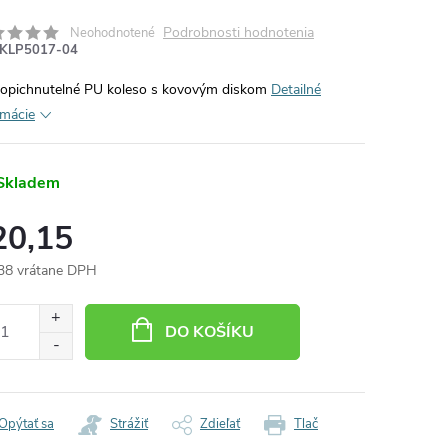
Podrobnosti hodnotenia
Neohodnotené
KLP5017-04
opichnutelné PU koleso s kovovým diskom
Detailné
rmácie
Skladem
20,15
38 vrátane DPH
otková
:
DO KOŠÍKU
Opýtať sa
Strážiť
Zdieľať
Tlač