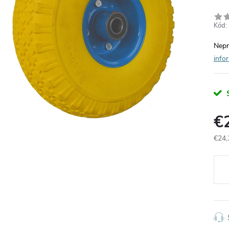
Kód:
Nepr
info
€
€24,
Jedn
cena