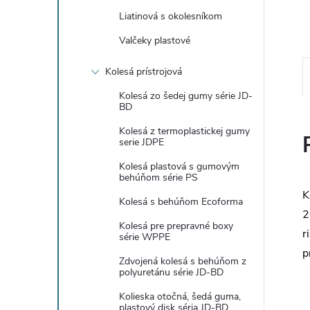
Liatinová s okolesníkom
Valčeky plastové
Kolesá prístrojová
Kolesá zo šedej gumy série JD-
BD
Kolesá z termoplastickej gumy
serie JDPE
Kolesá plastová s gumovým
behúňom série PS
K
Kolesá s behúňom Ecoforma
2
Kolesá pre prepravné boxy
r
série WPPE
p
Zdvojená kolesá s behúňom z
polyuretánu série JD-BD
Kolieska otočná, šedá guma,
plastový disk séria JD-BD