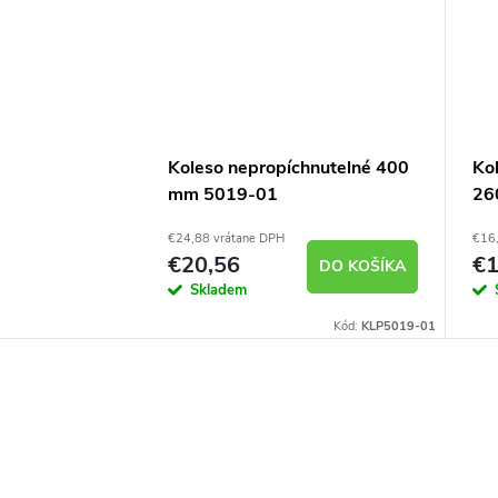
Koleso nepropíchnutelné 400
Ko
mm 5019-01
26
€24,88 vrátane DPH
€16,
€20,56
€1
DO KOŠÍKA
Skladem
Kód:
KLP5019-01