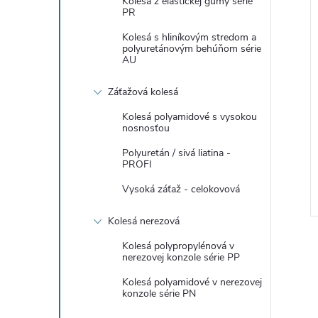
Kolesá z elastickej gumy série
PR
Kolesá s hliníkovým stredom a
polyuretánovým behúňom série
AU
Záťažová kolesá
Kolesá polyamidové s vysokou
nosnosťou
Polyuretán / sivá liatina -
PROFI
Vysoká záťaž - celokovová
Kolesá nerezová
Kolesá polypropylénová v
nerezovej konzole série PP
Kolesá polyamidové v nerezovej
konzole série PN