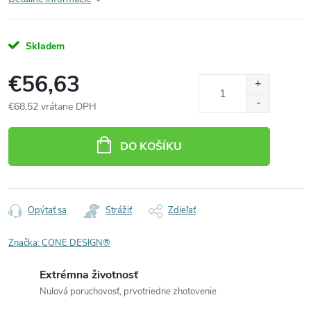
Skladem
€56,63
€68,52 vrátane DPH
Jednotková
cena:
DO KOŠÍKU
Opýtať sa
Strážiť
Zdieľať
Značka:
CONE DESIGN®
Extrémna životnosť
Nulová poruchovosť, prvotriedne zhotovenie