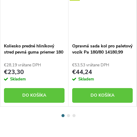
Koliesko predné hliníkový
Opravná sada kol pro paletový
stred pevná guma priemer 180
vozík Pa 180/80 14180,99
mm 400 kg 14180-08
€28,19 vrátane DPH
€53,53 vrátane DPH
€23,30
€44,24
Skladem
Skladem
DO KOŠÍKA
DO KOŠÍKA