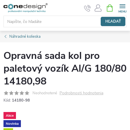
Prejsť
NÁKUPN
KOŠÍK
na
obsah
HĽADAŤ
Náhradné kolieska
Opravná sada kol pro
paletový vozík Al/G 180/80
14180,98
Podrobnosti hodnotenia
Neohodnotené
Kód:
14180-98
Akce
Novinka