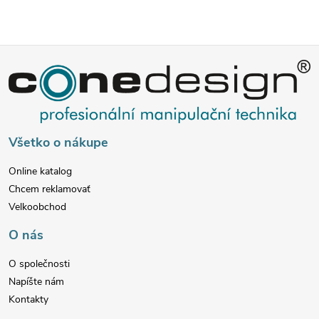
Z
á
p
Všetko o nákupe
ä
Online katalog
Chcem reklamovať
t
Velkoobchod
i
O nás
e
O společnosti
Napíšte nám
Kontakty