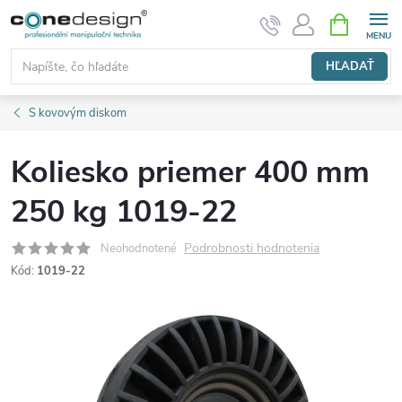
Prejsť
NÁKUPN
KOŠÍK
na
obsah
HĽADAŤ
S kovovým diskom
Koliesko priemer 400 mm
250 kg 1019-22
Podrobnosti hodnotenia
Neohodnotené
Kód:
1019-22