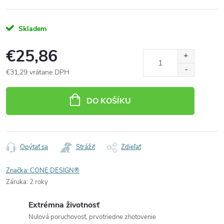
Skladem
€25,86
€31,29 vrátane DPH
Jednotková
cena:
DO KOŠÍKU
Opýtať sa
Strážiť
Zdieľať
Značka:
CONE DESIGN®
Záruka
:
2 roky
Extrémna životnosť
Nulová poruchovosť, prvotriedne zhotovenie