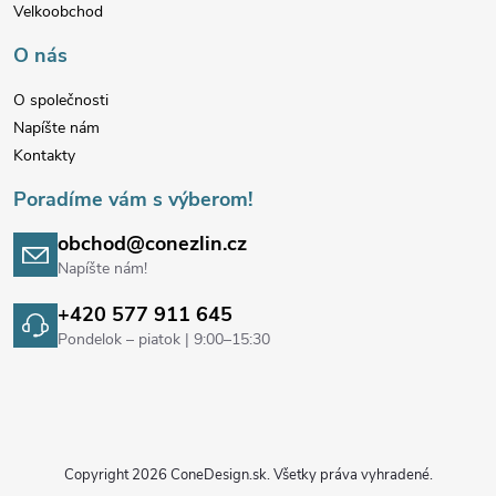
t
Velkoobchod
i
O nás
e
O společnosti
Napíšte nám
Kontakty
Poradíme vám s výberom!
obchod@conezlin.cz
Napíšte nám!
+420 577 911 645
Pondelok – piatok | 9:00–15:30
Copyright 2026
ConeDesign.sk
. Všetky práva vyhradené.