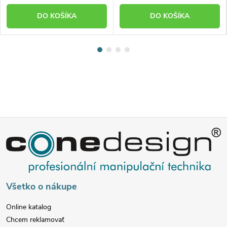
DO KOŠÍKA
DO KOŠÍKA
Z
á
p
Všetko o nákupe
ä
Online katalog
Chcem reklamovať