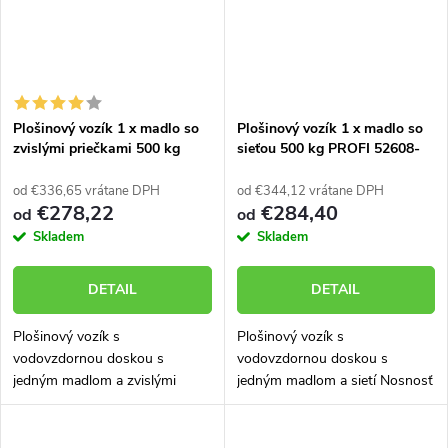
Plošinový vozík 1 x madlo so
Plošinový vozík 1 x madlo so
zvislými priečkami 500 kg
sieťou 500 kg PROFI 52608-
PROFI 52608-01
21
od €336,65 vrátane DPH
od €344,12 vrátane DPH
€278,22
€284,40
od
od
Skladem
Skladem
DETAIL
DETAIL
Plošinový vozík s
Plošinový vozík s
vodovzdornou doskou s
vodovzdornou doskou s
jedným madlom a zvislými
jedným madlom a sietí Nosnosť
priečkami. Nosnosť 500 kg.
500 kg. Vozík skonštruovaný a
Vozík skonštruovaný a
vyrobený tak, aby mal veľmi
vyrobený tak, aby mal veľmi
dlhú životnosť aj v náročných