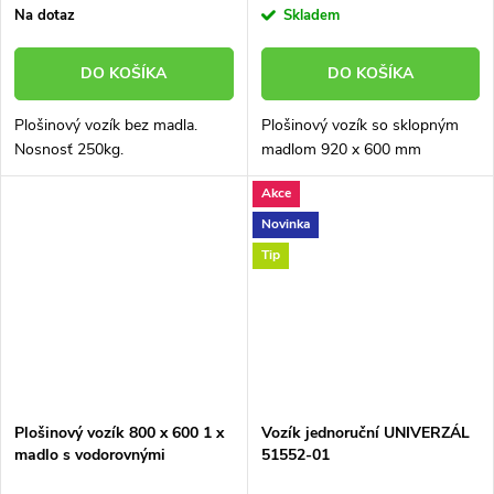
Na dotaz
Skladem
DO KOŠÍKA
DO KOŠÍKA
Plošinový vozík bez madla.
Plošinový vozík so sklopným
Nosnosť 250kg.
madlom 920 x 600 mm
Akce
Novinka
Tip
Plošinový vozík 800 x 600 1 x
Vozík jednoruční UNIVERZÁL
madlo s vodorovnými
51552-01
priečkami 150 kg 51035-03