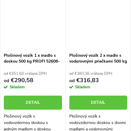
dlhú životnosť aj v náročných...
podmienkach. Rad...
Plošinový vozík 1 x madlo s
Plošinový vozík 2 x madlo s
doskou 500 kg PROFI 52608-
vodorovnými priečkami 500 kg
31
PROFI 52608-12
od €351,60 vrátane DPH
od €383,36 vrátane DPH
€290,58
€316,83
od
od
Skladem
Skladem
DETAIL
DETAIL
Plošinový vozík s
Plošinový vozík s
vodovzdornou doskou s
vodovzdornou doskou s dvomi
jedným madlom s doskou.
madlami a vodorovnými