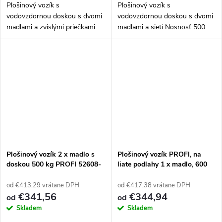
Plošinový vozík s
Plošinový vozík s
vodovzdornou doskou s dvomi
vodovzdornou doskou s dvomi
madlami a zvislými priečkami.
madlami a sietí Nosnosť 500
Nosnosť 500 kg. Vozík
kg. Vozík skonštruovaný a
skonštruovaný a vyrobený tak,
vyrobený tak, aby mal veľmi
aby mal veľmi dlhú životnosť aj
dlhú životnosť aj v náročných
v náročných...
podmienkach. Rad...
Plošinový vozík 2 x madlo s
Plošinový vozík PROFI, na
doskou 500 kg PROFI 52608-
liate podlahy 1 x madlo, 600
32
kg
od €413,29 vrátane DPH
od €417,38 vrátane DPH
€341,56
€344,94
od
od
Skladem
Skladem