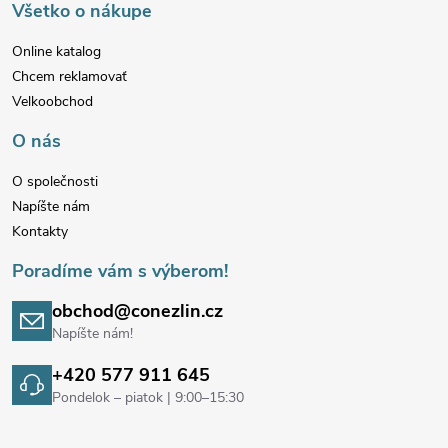
p
Všetko o nákupe
ä
i
Online katalog
s
Chcem reklamovať
t
Velkoobchod
u
i
O nás
e
O společnosti
Napíšte nám
Kontakty
Poradíme vám s výberom!
obchod@conezlin.cz
Napíšte nám!
+420 577 911 645
Pondelok – piatok | 9:00–15:30