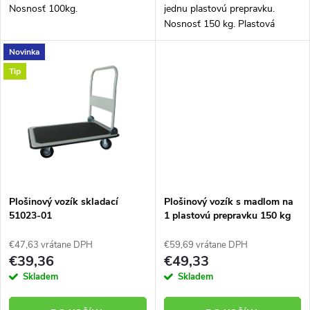
u
Nosnosť 100kg.
jednu plastovú prepravku.
u
Nosnosť 150 kg. Plastová
k
prepravka nie je súčasťou
Novinka
dodávky.
k
Tip
t
t
o
o
v
v
Plošinový vozík skladací
Plošinový vozík s madlom na
51023-01
1 plastovú prepravku 150 kg
51006-10
€47,63 vrátane DPH
€59,69 vrátane DPH
€39,36
€49,33
Skladem
Skladem