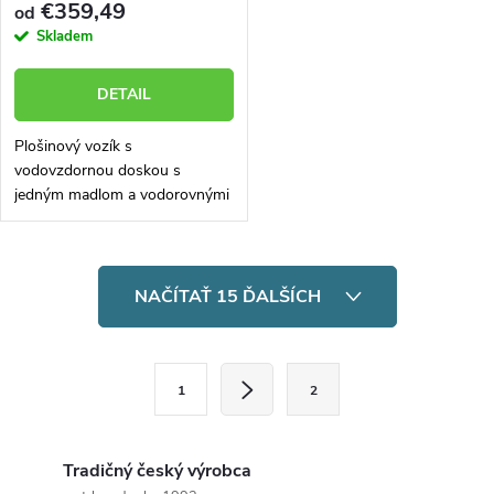
€359,49
od
Skladem
DETAIL
Plošinový vozík s
vodovzdornou doskou s
jedným madlom a vodorovnými
priečkami. Nosnosť až 500 kg.
Vozík skonštruovaný a
vyrobený tak, aby mal veľmi
O
dlhú životnosť aj v...
NAČÍTAŤ 15 ĎALŠÍCH
v
l
S
1
2
t
á
r
d
á
Tradičný český výrobca