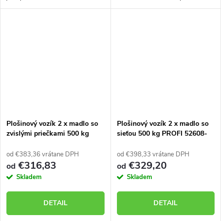
Nosnosť 500 kg. Vozík
priečkami. Nosnosť 500 kg.
skonštruovaný a vyrobený tak,
Vozík skonštruovaný a
aby mal veľmi dlhú životnosť aj
vyrobený tak, aby mal veľmi
v náročných podmienkach....
dlhú životnosť aj v náročných...
Plošinový vozík 2 x madlo so
Plošinový vozík 2 x madlo so
zvislými priečkami 500 kg
sieťou 500 kg PROFI 52608-
PROFI 52608-02
22
od €383,36 vrátane DPH
od €398,33 vrátane DPH
€316,83
€329,20
od
od
Skladem
Skladem
DETAIL
DETAIL