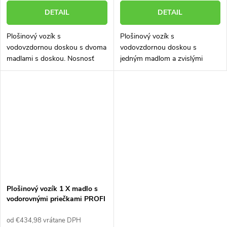
DETAIL
DETAIL
Plošinový vozík s
Plošinový vozík s
vodovzdornou doskou s dvoma
vodovzdornou doskou s
madlami s doskou. Nosnosť
jedným madlom a zvislými
500 kg. Vozík skonštruovaný a
priečkami. Nosnosť 600 kg.
vyrobený tak, aby mal veľmi
Polyuretánové kolesá s
dlhú životnosť aj v náročných
priemerom 200 mm s
podmienkach....
hliníkovým diskom a guľkovými
ložiskami....
Plošinový vozík 1 X madlo s
vodorovnými priečkami PROFI
s nafukovacími kolesami
52608-15
od €434,98 vrátane DPH