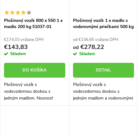
Plošinový vozík 800 x 550 1 x
Plošinový vozík 1 x madlo s
madlo 200 kg 51037-01
vodorovnými priečkami 500 kg
PROFI 52608-11
€174,03 vrátane DPH
od €336,65 vrátane DPH
€143,83
€278,22
od
Skladem
Skladem
DO KOŠÍKA
DETAIL
Plošinový vozík s
Plošinový vozík s
vodovzdornou doskou s
vodovzdornou doskou s
jedným madlom. Nosnosť
jedným madlom a vodorovnými
200kg.
priečkami. Nosnosť 500 kg.
Vozík skonštruovaný a
vyrobený tak, aby mal veľmi
dlhú životnosť aj v náročných...