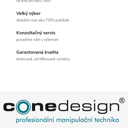
a
n
na trhu od roku 1992
k
c
Veľký výber
o
skladom viac ako 7000 položiek
i
v
a
Konzultačný servis
e
poradíme vám s výberom
n
p
i
Garantovaná kvalita
e
r
testované, certifikované výrobky
v
k
y
Z
v
á
ý
p