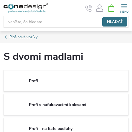
Prejsť
NÁKUPN
KOŠÍK
na
obsah
HĽADAŤ
Plošinové vozíky
S dvomi madlami
Profi
Profi s nafukovacími kolesami
Profi - na liate podlahy