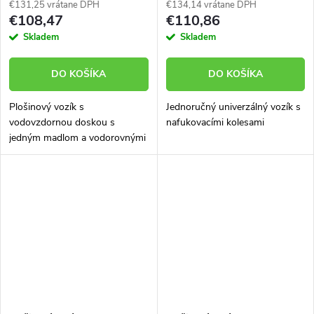
€131,25 vrátane DPH
€134,14 vrátane DPH
€108,47
€110,86
Skladem
Skladem
DO KOŠÍKA
DO KOŠÍKA
Plošinový vozík s
Jednoručný univerzálný vozík s
vodovzdornou doskou s
nafukovacími kolesami
jedným madlom a vodorovnými
priečkami. Nosnosť 150 kg.