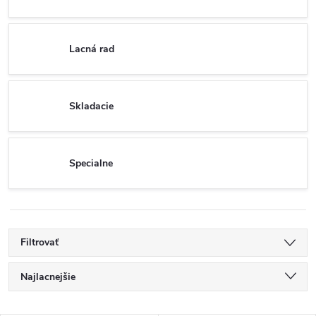
Lacná rad
Skladacie
Specialne
Filtrovať
R
Najlacnejšie
a
Najdrahšie