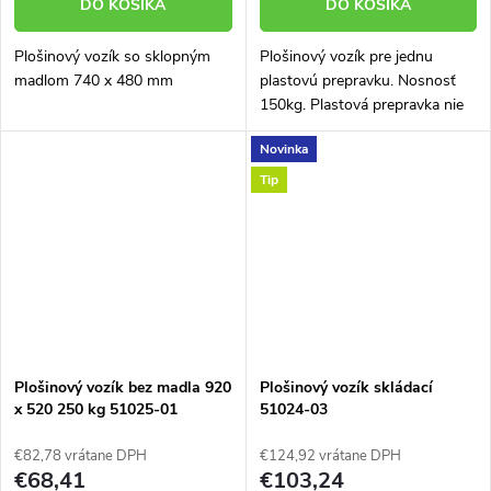
DO KOŠÍKA
DO KOŠÍKA
Plošinový vozík so sklopným
Plošinový vozík pre jednu
madlom 740 x 480 mm
plastovú prepravku. Nosnosť
150kg. Plastová prepravka nie
je súčasťou dodávky.
Novinka
Tip
Plošinový vozík bez madla 920
Plošinový vozík skládací
x 520 250 kg 51025-01
51024-03
€82,78 vrátane DPH
€124,92 vrátane DPH
€68,41
€103,24