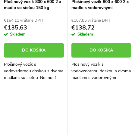
Plošinový vozík 800 x 600 2 x
Plošinový vozík 800 x 600 2 x
madlo so sieťou 150 kg
madlo s vodorovnými
51035-01
priečkami 150 kg 51035-02
€164,11 vrátane DPH
€167,85 vrátane DPH
€135,63
€138,72
Skladem
Skladem
DO KOŠÍKA
DO KOŠÍKA
Plošinový vozík s
Plošinový vozík s
vodovzdornou doskou s dvoma
vodovzdornou doskou s dvoma
madlami so sieťou. Nosnosť
madlami s vodorovnými
150 kg.
priečkami. Nosnosť 150 kg.