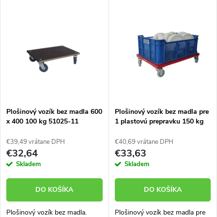
V
Najpredávanejšie
d
ý
Abecedne
e
p
n
i
i
s
e
Plošinový vozík bez madla 600
Plošinový vozík bez madla pre
x 400 100 kg 51025-11
1 plastovú prepravku 150 kg
p
51007-05
p
€39,49 vrátane DPH
€40,69 vrátane DPH
r
€32,64
€33,63
r
Skladem
Skladem
o
o
DO KOŠÍKA
DO KOŠÍKA
d
d
Plošinový vozík bez madla.
Plošinový vozík bez madla pre