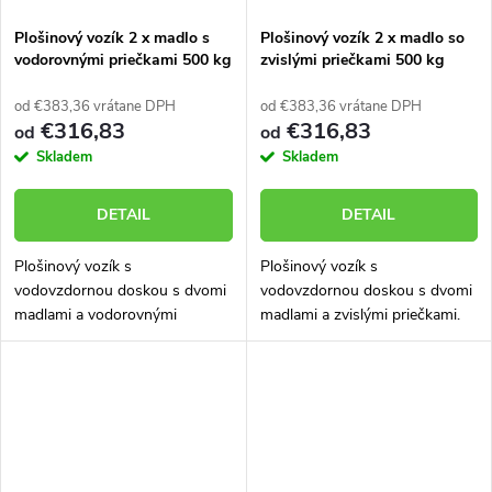
Plošinový vozík 2 x madlo s
Plošinový vozík 2 x madlo so
vodorovnými priečkami 500 kg
zvislými priečkami 500 kg
PROFI 52608-12
PROFI 52608-02
od €383,36 vrátane DPH
od €383,36 vrátane DPH
€316,83
€316,83
od
od
Skladem
Skladem
DETAIL
DETAIL
Plošinový vozík s
Plošinový vozík s
vodovzdornou doskou s dvomi
vodovzdornou doskou s dvomi
madlami a vodorovnými
madlami a zvislými priečkami.
priečkami. Nosnosť 500 kg.
Nosnosť 500 kg. Vozík
Vozík skonštruovaný a
skonštruovaný a vyrobený tak,
vyrobený tak, aby mal veľmi
aby mal veľmi dlhú životnosť aj
dlhú životnosť aj v náročných...
v náročných...