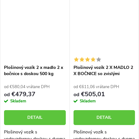
500 kg. Vozík skonštruovaný a
skonštruovaný a vyrobený tak,
vyrobený tak, aby mal veľmi
aby mal veľmi dlhú životnosť aj
dlhú životnosť aj...
v...
Plošinový vozík 2 x madlo 2 x
Plošinový vozík 2 X MADLO 2
bočnice s doskou 500 kg
X BOČNICE so zvislými
PROFI 52711-71
priečkami 500 KG PROFI s
nafukovacími kolesami
od €580,04 vrátane DPH
od €611,06 vrátane DPH
52711-42
€479,37
€505,01
od
od
Skladem
Skladem
DETAIL
DETAIL
Plošinový vozík s
Plošinový vozík s
vodovzdornou doskou s dvoma
vodovzdornou doskou s dvoma