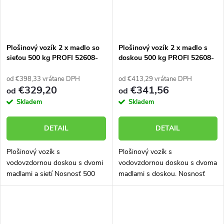
Plošinový vozík 2 x madlo so
Plošinový vozík 2 x madlo s
sieťou 500 kg PROFI 52608-
doskou 500 kg PROFI 52608-
22
32
od €398,33 vrátane DPH
od €413,29 vrátane DPH
€329,20
€341,56
od
od
Skladem
Skladem
DETAIL
DETAIL
Plošinový vozík s
Plošinový vozík s
vodovzdornou doskou s dvomi
vodovzdornou doskou s dvoma
madlami a sietí Nosnosť 500
madlami s doskou. Nosnosť
kg. Vozík skonštruovaný a
500 kg. Vozík skonštruovaný a
vyrobený tak, aby mal veľmi
vyrobený tak, aby mal veľmi
dlhú životnosť aj v náročných
dlhú životnosť aj v náročných
podmienkach. Rad...
podmienkach....