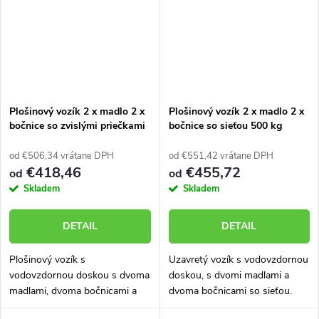
Plošinový vozík 2 x madlo 2 x
Plošinový vozík 2 x madlo 2 x
bočnice so zvislými priečkami
bočnice so sieťou 500 kg
500 kg PROFI 52711-41
PROFI 52711-61
od €506,34 vrátane DPH
od €551,42 vrátane DPH
€418,46
€455,72
od
od
Skladem
Skladem
DETAIL
DETAIL
Plošinový vozík s
Uzavretý vozík s vodovzdornou
vodovzdornou doskou s dvoma
doskou, s dvomi madlami a
madlami, dvoma bočnicami a
dvoma bočnicami so sieťou.
zvislými priečkami. Nosnosť
Nosnosť 500 kg. Vozík