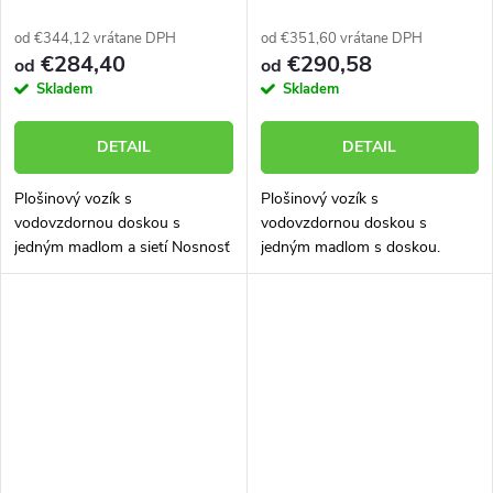
21
31
od €344,12 vrátane DPH
od €351,60 vrátane DPH
€284,40
€290,58
od
od
Skladem
Skladem
DETAIL
DETAIL
Plošinový vozík s
Plošinový vozík s
vodovzdornou doskou s
vodovzdornou doskou s
jedným madlom a sietí Nosnosť
jedným madlom s doskou.
500 kg. Vozík skonštruovaný a
Nosnosť 500 kg. Vozík
vyrobený tak, aby mal veľmi
skonštruovaný a vyrobený tak,
dlhú životnosť aj v náročných
aby mal veľmi dlhú životnosť aj
podmienkach. Rad...
v náročných podmienkach....