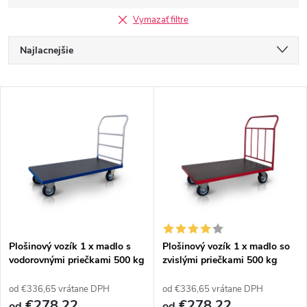
Vymazať filtre
R
Najlacnejšie
a
Najdrahšie
V
Najpredávanejšie
d
ý
Abecedne
e
p
n
i
i
s
e
Plošinový vozík 1 x madlo s
Plošinový vozík 1 x madlo so
vodorovnými priečkami 500 kg
zvislými priečkami 500 kg
p
PROFI 52608-11
PROFI 52608-01
p
od €336,65 vrátane DPH
od €336,65 vrátane DPH
€278,22
€278,22
od
od