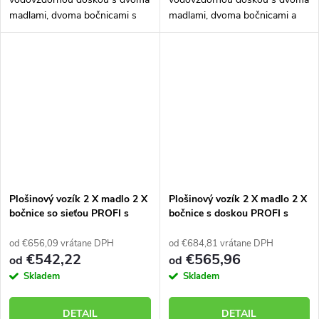
madlami, dvoma bočnicami s
madlami, dvoma bočnicami a
doskou. Nosnosť 500 kg. Vozík
zvislými priečkami. Nosnosť
skonštruovaný a vyrobený tak,
500 kg. Vozík skonštruovaný a
aby mal veľmi dlhú životnosť aj
vyrobený tak, aby mal veľmi
v náročných...
dlhú životnosť aj...
Plošinový vozík 2 X madlo 2 X
Plošinový vozík 2 X madlo 2 X
bočnice so sieťou PROFI s
bočnice s doskou PROFI s
nafukovacími kolesami
nafukovacími kolesami
52711-62
52711-72
od €656,09 vrátane DPH
od €684,81 vrátane DPH
€542,22
€565,96
od
od
Skladem
Skladem
DETAIL
DETAIL