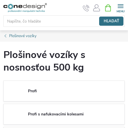
Prejsť
NÁKUPN
KOŠÍK
na
obsah
HĽADAŤ
Plošinové vozíky
Plošinové vozíky s
nosnosťou 500 kg
Profi
Profi s nafukovacími kolesami