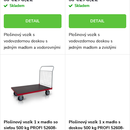
r
r
Skladem
Skladem
o
o
DETAIL
DETAIL
d
d
Plošinový vozík s
Plošinový vozík s
u
vodovzdornou doskou s
vodovzdornou doskou s
u
jedným madlom a vodorovnými
jedným madlom a zvislými
k
priečkami. Nosnosť 500 kg.
priečkami. Nosnosť 500 kg.
Vozík skonštruovaný a
Vozík skonštruovaný a
k
vyrobený tak, aby mal veľmi
vyrobený tak, aby mal veľmi
t
dlhú životnosť aj v náročných...
dlhú životnosť aj v náročných...
t
o
o
v
v
Plošinový vozík 1 x madlo so
Plošinový vozík 1 x madlo s
sieťou 500 kg PROFI 52608-
doskou 500 kg PROFI 52608-