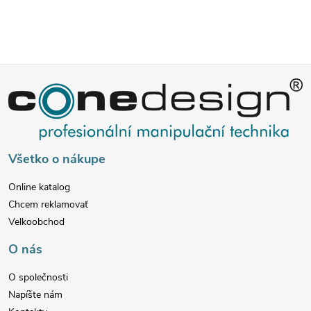
e
p
Z
r
v
á
k
p
Všetko o nákupe
y
ä
v
Online katalog
Chcem reklamovať
t
ý
Velkoobchod
p
i
O nás
i
e
O společnosti
Napíšte nám
s