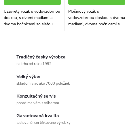
Uzavretý vozík s vodovzdornou
Plošinový vozík s
doskou, s dvomi madlami a
vodovzdornou doskou s dvoma
dvoma bočnicami so sieťou.
madlami, dvoma bočnicami s
Nosnosť 500 kg. Vozík
doskou. Nosnosť až 500 kg.
skonštruovaný a vyrobený tak,
Vozík skonštruovaný a
aby mal veľmi dlhú životnosť aj
vyrobený tak, aby mal veľmi
O
v...
dlhú životnosť aj v...
v
Tradičný český výrobca
na trhu od roku 1992
l
Veľký výber
á
skladom viac ako 7000 položiek
d
Konzultačný servis
a
poradíme vám s výberom
c
Garantovaná kvalita
testované, certifikované výrobky
i