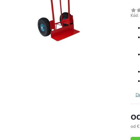
Kód:
De
o
od
€
Jedn