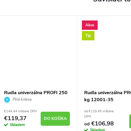
Akce
Tip
Rudla univerzálna PROFI 250
Rudla univerzálna P
kg 12001-06
kg 12001-35
Plná kolesa
€144,44 vrátane DPH
od €129,45 vrátane
€119,37
DPH
DO KOŠÍKA
€106,98
od
Skladem
Skladem