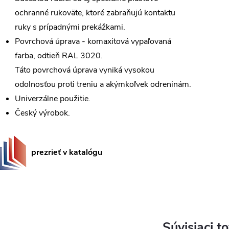
ochranné rukoväte, ktoré zabraňujú kontaktu
ruky s prípadnými prekážkami.
Povrchová úprava - komaxitová vypaľovaná
farba, odtieň RAL 3020.
Táto povrchová úprava vyniká vysokou
odolnosťou proti treniu a akýmkoľvek odreninám.
Univerzálne použitie.
Český výrobok.
prezrieť v katalógu
Súvisiaci t