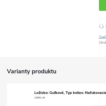
cena
Znač
Záru
Ložisko: Guľkové, Typ kolies: Nafukovaci
12001-41