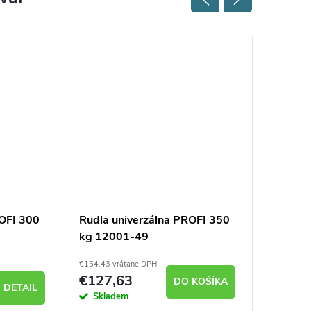
Novinka
Tip
ROFI 300
Rudla univerzálna PROFI 350
Rudla 
kg 12001-49
12901-
€154,43 vrátane DPH
€219,41 vr
€127,63
€181,
DO KOŠÍKA
DETAIL
Skladem
Sklad