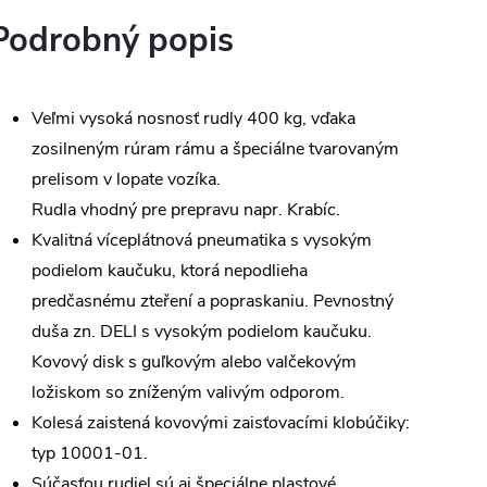
Podrobný popis
Veľmi vysoká nosnosť rudly 400 kg, vďaka
zosilneným rúram rámu a špeciálne tvarovaným
prelisom v lopate vozíka.
Rudla vhodný pre prepravu napr. Krabíc.
Kvalitná víceplátnová pneumatika s vysokým
podielom kaučuku, ktorá nepodlieha
predčasnému zteření a popraskaniu. Pevnostný
duša zn. DELI s vysokým podielom kaučuku.
Kovový disk s guľkovým alebo valčekovým
ložiskom so zníženým valivým odporom.
Kolesá zaistená kovovými zaisťovacími klobúčiky:
typ 10001-01.
Súčasťou rudiel sú aj špeciálne plastové