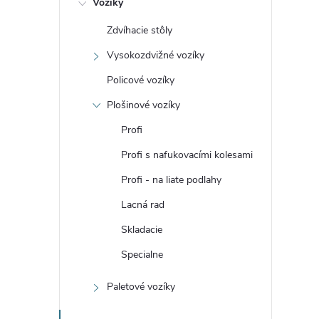
Vozíky
n
Zdvíhacie stôly
ý
Vysokozdvižné vozíky
p
Policové vozíky
Plošinové vozíky
a
Profi
n
Profi s nafukovacími kolesami
Profi - na liate podlahy
e
Lacná rad
l
Skladacie
Specialne
Paletové vozíky