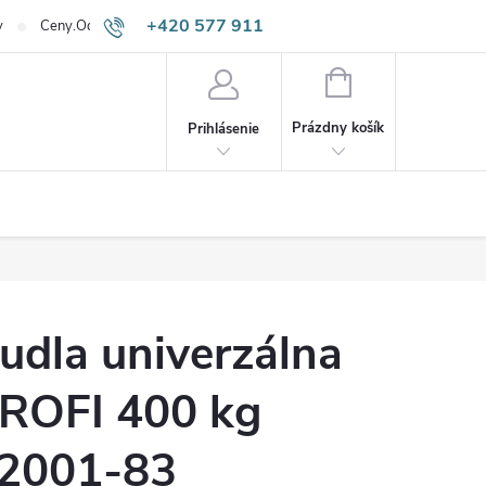
+420 577 911
v
Ceny.Odpadneš.sk
645
NÁKUPNÝ
KOŠÍK
Prázdny košík
Prihlásenie
udla univerzálna
ROFI 400 kg
2001-83