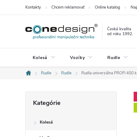
Prejsť
Kontakty
Chcem reklamovať
Online katalog
Nap
na
obsah
Česká kvalita
od roku 1992.
Kolesá
Vozíky
Rudle
Rudle
Rudle
Rudla univerzálna PROFI 400
Domov
B
Preskočiť
Kategórie
kategórie
o
Kolesá
č