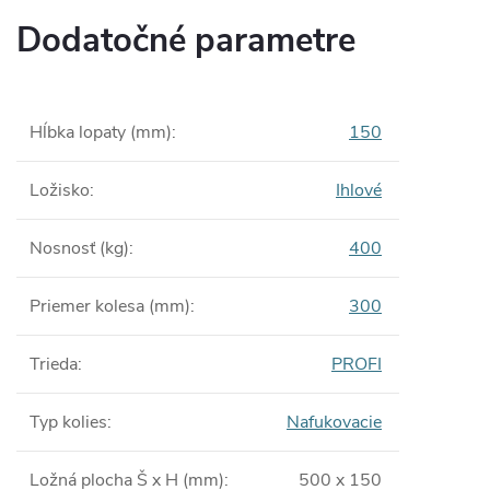
Dodatočné parametre
Hĺbka lopaty (mm)
:
150
Ložisko
:
Ihlové
Nosnosť (kg)
:
400
Priemer kolesa (mm)
:
300
Trieda
:
PROFI
Typ kolies
:
Nafukovacie
Ložná plocha Š x H (mm)
:
500 x 150