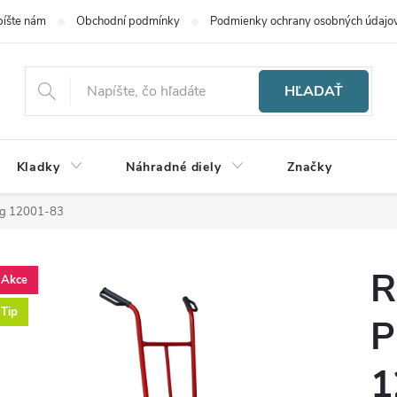
íšte nám
Obchodní podmínky
Podmienky ochrany osobných údajo
HĽADAŤ
Kladky
Náhradné diely
Značky
 kg 12001-83
R
Akce
Tip
P
1