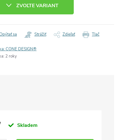
:
ZVOĽTE VARIANT
Opýtať sa
Strážiť
Zdieľať
Tlač
ka:
CONE DESIGN®
ka
:
2 roky
e
Skladem