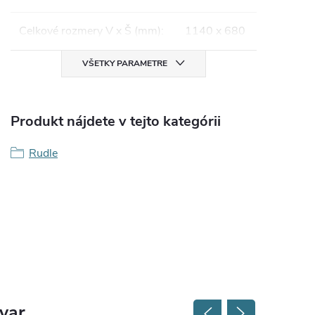
Celkové rozmery V x Š (mm)
:
1140 x 680
VŠETKY PARAMETRE
Produkt nájdete v tejto kategórii
Rudle
ovar