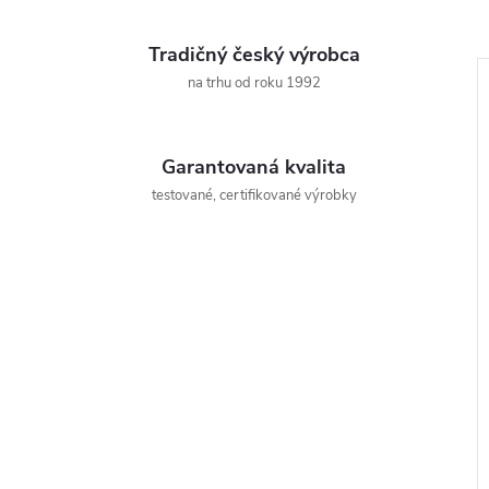
Tradičný český výrobca
na trhu od roku 1992
Garantovaná kvalita
testované, certifikované výrobky
UDY PIVO - LIMO
Rudla univerzálna 200kg, plná
074-01
kolesa
e DPH
€74,46 vrátane DPH
€61,54
DO KOŠÍKA
DO KOŠÍKA
Skladem
21 ks