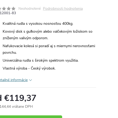
Podrobnosti hodnotenia
Neohodnotené
12001-83
Kvalitná rudla s vysokou nosnosťou 400kg.
Kovový disk s guľkovým alebo valčekovým ložiskom so
zníženým valivým odporom.
Nafukovacie kolesá si poradí aj s miernymi nerovnosťami
povrchu.
Univerzálna rudla s širokým spektrom využitia.
Vlastná výroba - Český výrobok.
tailné informácie
d
€119,37
144,44
vrátane DPH
otková