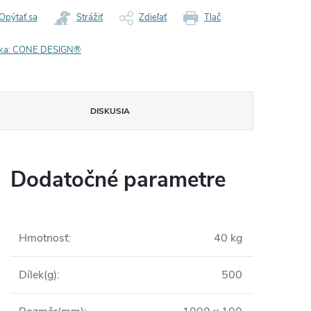
Opýtať sa
Strážiť
Zdieľať
Tlač
ka:
CONE DESIGN®
DISKUSIA
Dodatočné parametre
Hmotnosť
:
40 kg
Dílek(g)
:
500