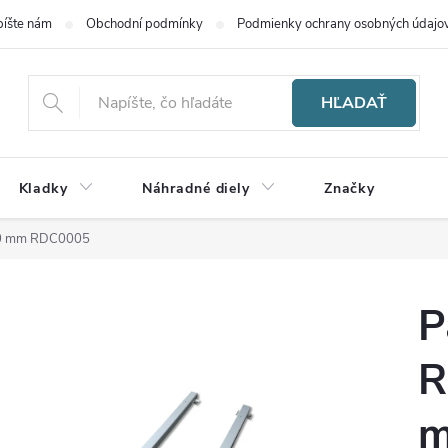
íšte nám
Obchodní podmínky
Podmienky ochrany osobných údajo
HĽADAŤ
Kladky
Náhradné diely
Značky
100 mm RDC0005
P
R
m