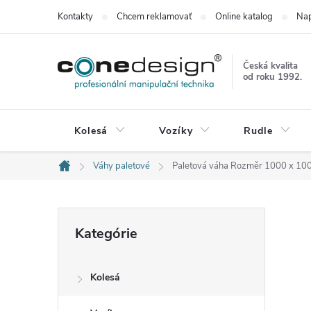
Prejsť
Kontakty
Chcem reklamovať
Online katalog
Nap
na
obsah
Česká kvalita
od roku 1992.
Kolesá
Vozíky
Rudle
Váhy paletové
Paletová váha Rozměr 1000 x 
Domov
B
Preskočiť
Kategórie
kategórie
o
Kolesá
č