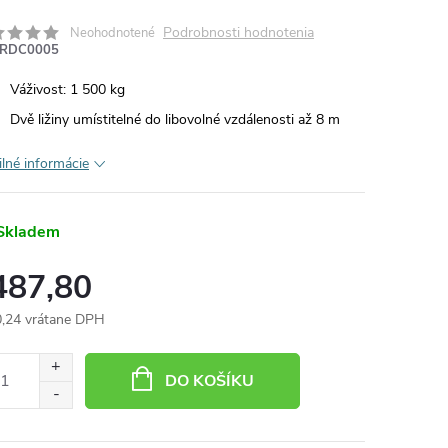
Podrobnosti hodnotenia
Neohodnotené
RDC0005
Váživost: 1 500 kg
Dvě ližiny umístitelné do libovolné vzdálenosti až 8 m
ilné informácie
Skladem
487,80
,24 vrátane DPH
otková
:
DO KOŠÍKU