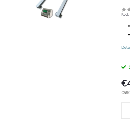
Kód:
Deta
€
€590
Jedn
cena