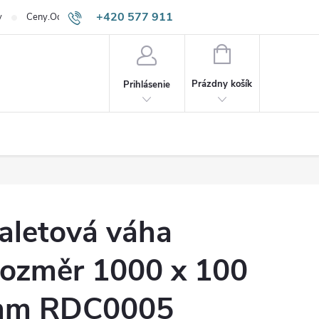
+420 577 911
v
Ceny.Odpadneš.sk
645
NÁKUPNÝ
KOŠÍK
Prázdny košík
Prihlásenie
aletová váha
ozměr 1000 x 100
m RDC0005