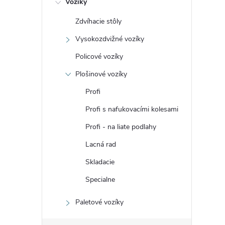
Vozíky
n
Zdvíhacie stôly
ý
Vysokozdvižné vozíky
p
Policové vozíky
Plošinové vozíky
a
Profi
n
Profi s nafukovacími kolesami
Profi - na liate podlahy
e
Lacná rad
l
Skladacie
Specialne
Paletové vozíky