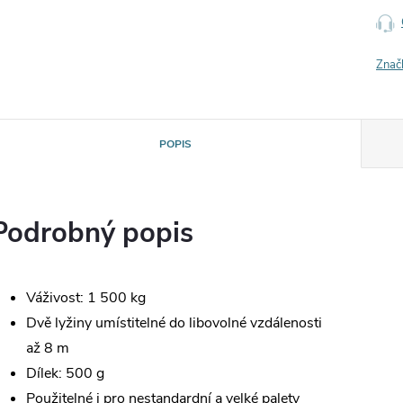
Znač
POPIS
Podrobný popis
Váživost: 1 500 kg
Dvě lyžiny umístitelné do libovolné vzdálenosti
až 8 m
Dílek: 500 g
Použitelné i pro nestandardní a velké palety