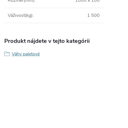
Rozměr(mm)
:
1000 x 100
Váživost(kg)
:
1 500
Produkt nájdete v tejto kategórii
Váhy paletové