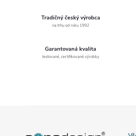
Tradičný český výrobca
na trhu od roku 1992
Garantovaná kvalita
testované, certifikované výrobky
Z
á
Vš