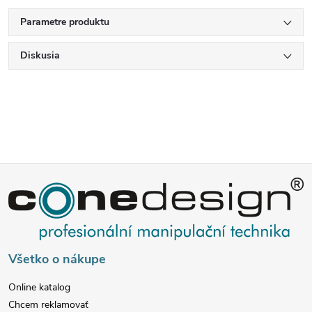
Parametre produktu
Diskusia
Z
á
p
Všetko o nákupe
ä
Online katalog
Chcem reklamovať