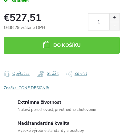
Skladem
€527,51
€638,29 vrátane DPH
Jednotková
cena:
DO KOŠÍKU
Opýtať sa
Strážiť
Zdieľať
Značka:
CONE DESIGN®
Extrémna životnosť
Nulová poruchovosť, prvotriedne zhotovenie
Nadštandardná kvalita
Vysoké výrobné štandardy a postupy