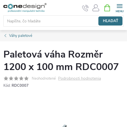
Prejsť
NÁKUPN
KOŠÍK
na
obsah
HĽADAŤ
Váhy paletové
Paletová váha Rozměr
1200 x 100 mm RDC0007
Podrobnosti hodnotenia
Neohodnotené
Kód:
RDC0007