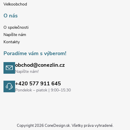
t
Velkoobchod
i
O nás
e
O společnosti
Napíšte nám
Kontakty
Poradíme vám s výberom!
obchod@conezlin.cz
Napíšte nám!
+420 577 911 645
Pondelok – piatok | 9:00–15:30
Copyright 2026
ConeDesign.sk
. Všetky práva vyhradené.