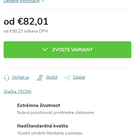
Detailné informácie
od
€82,01
od
€99,23
vrátane DPH
Jednotková
cena:
ZVOĽTE VARIANT
Opýtať sa
Strážiť
Zdieľať
Značka:
TECNA
Extrémna životnosť
Nulová poruchovosť, prvotriedne zhotovenie
Nadštandardná kvalita
Vysoké výrobné štandardy a postupy