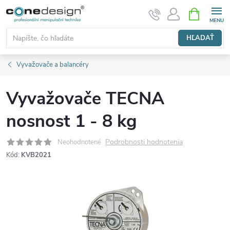
Prejsť
NÁKUPN
KOŠÍK
na
obsah
HĽADAŤ
Vyvažovače a balancéry
Vyvažovače TECNA
nosnost 1 - 8 kg
Podrobnosti hodnotenia
Neohodnotené
Kód:
KVB2021