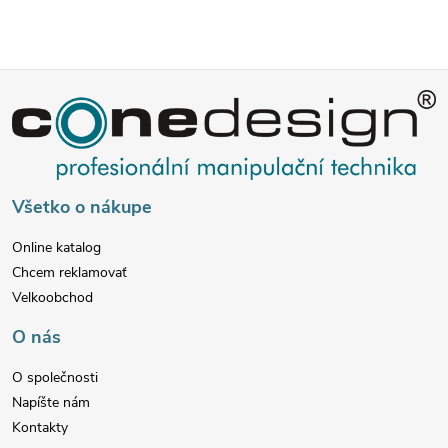
Z
á
p
Všetko o nákupe
ä
Online katalog
Chcem reklamovať
t
Velkoobchod
i
O nás
e
O společnosti
Napíšte nám
Kontakty