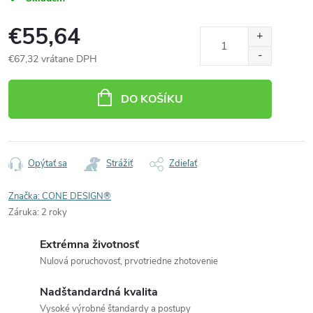
€55,64
€67,32 vrátane DPH
Jednotková
cena:
DO KOŠÍKU
Opýtať sa
Strážiť
Zdieľať
Značka:
CONE DESIGN®
Záruka
:
2 roky
Extrémna životnosť
Nulová poruchovosť, prvotriedne zhotovenie
Nadštandardná kvalita
Vysoké výrobné štandardy a postupy