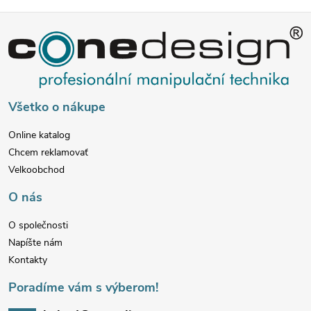
Z
á
p
Všetko o nákupe
ä
Online katalog
Chcem reklamovať
t
Velkoobchod
i
O nás
e
O společnosti
Napíšte nám
Kontakty
Poradíme vám s výberom!