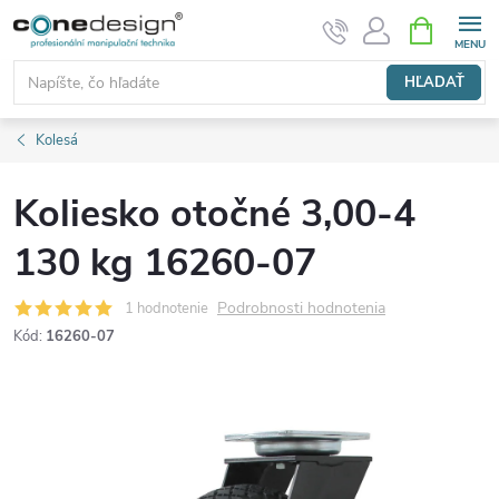
Prejsť
NÁKUPN
KOŠÍK
na
obsah
HĽADAŤ
Kolesá
Koliesko otočné 3,00-4
130 kg 16260-07
Podrobnosti hodnotenia
1 hodnotenie
Kód:
16260-07