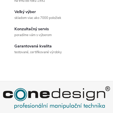
na trhu od roku 1992
l
Veľký výber
á
skladom viac ako 7000 položiek
d
Konzultačný servis
a
poradíme vám s výberom
c
Garantovaná kvalita
testované, certifikované výrobky
i
e
p
Z
r
v
á
k
p