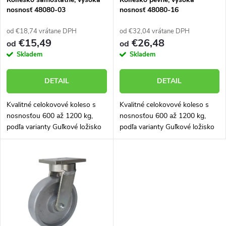
e
nosnosť 48080-03
nosnosť 48080-16
p
p
od €18,74 vrátane DPH
od €32,04 vrátane DPH
r
€15,49
€26,48
od
od
r
Skladem
Skladem
o
o
DETAIL
DETAIL
d
d
Kvalitné celokovové koleso s
Kvalitné celokovové koleso s
u
nosnosťou 600 až 1200 kg,
nosnosťou 600 až 1200 kg,
u
podľa varianty Guľkové ložisko
podľa varianty Guľkové ložisko
k
v kolese. Dĺžka náboja 52 alebo
v kolese. Nižšie vyberte rozmer
60 mm. Níže vyberte rozměr
kolieska
k
kolečka
t
t
o
o
v