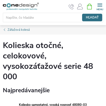
Prejsť
NÁKUPN
KOŠÍK
na
obsah
HĽADAŤ
Záťažová kolesá
Kolieska otočné,
celokovové,
vysokozáťažové serie 48
000
Najpredávanejšie
Koliesko samostatné, vysoká nosnosť 48080-03