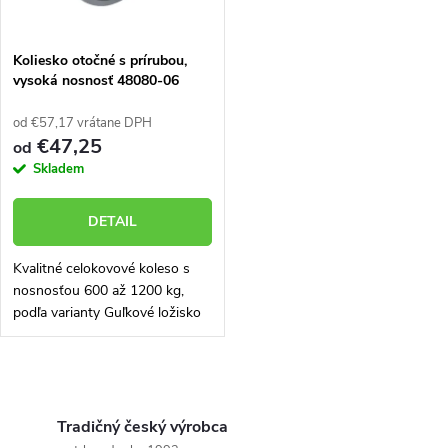
v
Koliesko otočné s prírubou,
vysoká nosnosť 48080-06
od €57,17 vrátane DPH
€47,25
od
Skladem
DETAIL
Kvalitné celokovové koleso s
nosnosťou 600 až 1200 kg,
podľa varianty Guľkové ložisko
v kolese. Nižšie vyberte rozmer
kolieska
O
v
Tradičný český výrobca