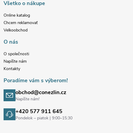
Všetko o nákupe
y
ä
v
Online katalog
Chcem reklamovať
t
ý
Velkoobchod
p
i
O nás
i
e
O společnosti
Napíšte nám
s
Kontakty
u
Poradíme vám s výberom!
obchod@conezlin.cz
Napíšte nám!
+420 577 911 645
Pondelok – piatok | 9:00–15:30